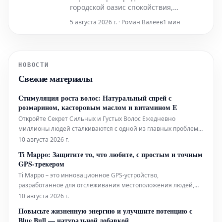
городской оазис спокойствия,
гармонично интегрированный в
5 августа 2026 г. · Роман Валеев
1 мин
насыщенную жизнь города. Это место,
где безмятежность идеально
сочетается с динамичным ритмом
Тайбэя, создавая уникальное убежище
НОВОСТИ
в самом сердце событий.
Свежие материалы
Стимуляция роста волос: Натуральный спрей с
розмарином, касторовым маслом и витамином E
Откройте Секрет Сильных и Густых Волос Ежедневно
миллионы людей сталкиваются с одной из главных проблем
личного благополучия — потерей волос. Стресс, факторы
10 августа 2026 г.
окружающей среды, гормональные изменения и
Ti Mappo: Защитите то, что любите, с простым и точным
неправильное питание — лишь некоторые из причин,
GPS-трекером
которые могут ослабить жизненную силу на
Ti Mappo – это инновационное GPS-устройство,
разработанное для отслеживания местоположения людей,
транспортных средств или животных в реальном времени.
10 августа 2026 г.
Благодаря передовой технологии, этот трекер обеспечивает
Повысьте жизненную энергию и улучшите потенцию с
высокую точность данных и постоянные обновления,
Blue Bull — натуральной добавкой