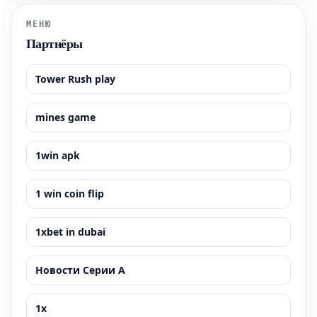
эвкалиптового масла, созд
МЕНЮ
Партнёры
Tower Rush play
mines game
1win apk
1 win coin flip
1xbet in dubai
Новости Серии А
1x