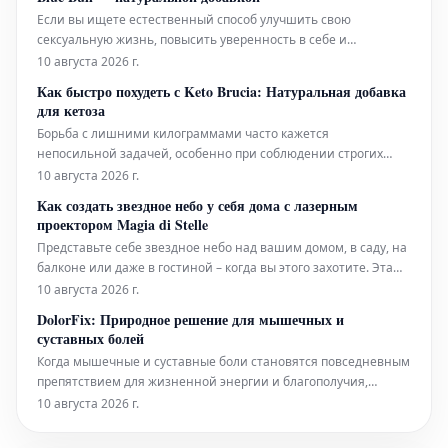
позволяя вам контролировать местонах
Если вы ищете естественный способ улучшить свою
сексуальную жизнь, повысить уверенность в себе и
наслаждаться более полноценными отношениями, Blue Bull
10 августа 2026 г.
— это ответ, который вы так долго ждали. Эта инновационная
Как быстро похудеть с Keto Brucia: Натуральная добавка
добавка, созданная на основе тщательно отобранных
для кетоза
натуральных ингредиентов, специаль
Борьба с лишними килограммами часто кажется
непосильной задачей, особенно при соблюдении строгих
диет, таких как кетогенная. Однако существуют
10 августа 2026 г.
вспомогательные средства, способные облегчить процесс.
Как создать звездное небо у себя дома с лазерным
Например, добавка, разработанная для поддержки кето-диеты
проектором Magia di Stelle
и облегчения похудения, может стать цен
Представьте себе звездное небо над вашим домом, в саду, на
балконе или даже в гостиной – когда вы этого захотите. Эта
мечта сегодня стала реальностью благодаря Magia di Stelle,
10 августа 2026 г.
декоративному лазерному прожектору, который меняет
DolorFix: Природное решение для мышечных и
подход к освещению и декорированию внутренних и
суставных болей
внешних пространств
Когда мышечные и суставные боли становятся повседневным
препятствием для жизненной энергии и благополучия,
крайне важно найти эффективные, безопасные и, главное,
10 августа 2026 г.
натуральные решения. DolorFix – это натуральная пищевая
добавка на основе арники горной (Arnica Montana) и