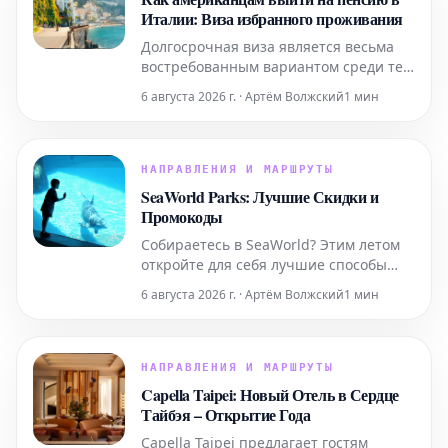
всемирно известной
Италии: Виза избранного проживания
достопримечательности. Узнайте, как
Долгосрочная виза является весьма
забронир
востребованным вариантом среди тех,
кто планирует переехать в Италию на
6 августа 2026 г. · Артём Волжский
1 мин
постоянное жительство. Ниже
представлена ключевая информация,
которую следует знать.
НАПРАВЛЕНИЯ И МАРШРУТЫ
SeaWorld Parks: Лучшие Скидки и
Промокоды
Собираетесь в SeaWorld? Этим летом
откройте для себя лучшие способы
получить скидки, начиная от
6 августа 2026 г. · Артём Волжский
1 мин
временных специальных
предложений и заканчивая
круглогодичным бесплатным входом
для учителей и военнослужащих.
НАПРАВЛЕНИЯ И МАРШРУТЫ
Capella Taipei: Новый Отель в Сердце
Тайбэя – Открытие Года
Capella Taipei предлагает гостям