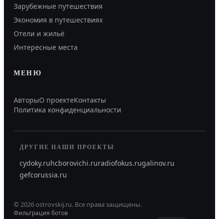
Зарубежные путешествия
Экономия в путешествиях
Отели и жильё
Интересные места
МЕНЮ
Авторы
О проекте
Контакты
Политика конфиденциальности
ДРУГИЕ НАШИ ПРОЕКТЫ
cydoky.ru
hcborovichi.ru
radiofokus.ru
galinov.ru
gefcorussia.ru
©
2026
ostrovskij.ru
.
Все права защищены.
Фильтрация ботов