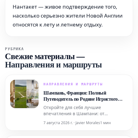
Нантакет — живое подтверждение того,
насколько серьезно жители Новой Англии
относятся к лету и летнему отдыху.
РУБРИКА
Свежие материалы
—
Направления и маршруты
НАПРАВЛЕНИЯ И МАРШРУТЫ
Шампань, Франция: Полный
Путеводитель по Родине Игристого
Вина
Откройте для себя лучшие
впечатления в Шампани: от
роскошных спа-процедур в Domaine и
7 августа 2026 г. · Javier Morales
1 мин
ярких выступлений живого хип-хопа
до уникальных дегустаций на речных