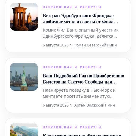
судах. Мы также расскажем, где вкусно
поесть и комфортно остановиться в
НАПРАВЛЕНИЯ И МАРШРУТЫ
этом легендарном регионе.
Ветеран Эдинбургского Фринджа:
любимые места и советы от Фила
Ванга
Комик Фил Ванг, опытный участник
Эдинбургского Фринджа, делится
своими личными рекомендациями, где
6 августа 2026 г. · Роман Северский
1 мин
вкусно поесть и выпить во время
фестиваля в этом году. Он также
указывает на лучшие шоу, билеты на
которые еще можно забронировать.
НАПРАВЛЕНИЯ И МАРШРУТЫ
Ваш Подробный Гид по Приобретению
Билетов на Статую Свободы для
Поездки в Нью-Йорк
Планируете поездку в Нью-Йорк и
мечтаете посетить знаменитую
Статую Свободы? Этот подробный гид
6 августа 2026 г. · Артём Волжский
1 мин
содержит всю необходимую
информацию, которая поможет вам
легко приобрести билеты и
максимально эффективно
НАПРАВЛЕНИЯ И МАРШРУТЫ
подготовиться к визиту к этой
Как американцам выйти на пенсию в