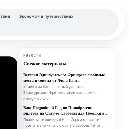
ствия
Экономия в путешествиях
НОВОСТИ
Свежие материалы
Ветеран Эдинбургского Фринджа: любимые
места и советы от Фила Ванга
Комик Фил Ванг, опытный участник
Эдинбургского Фринджа, делится своими
личными рекомендациями, где вкусно поесть и
6 августа 2026 г.
выпить во время фестиваля в этом году. Он также
Ваш Подробный Гид по Приобретению
указывает на лучшие шоу, билеты на которые
Билетов на Статую Свободы для Поездки в
еще можно забронировать.
Нью-Йорк
Планируете поездку в Нью-Йорк и мечтаете
посетить знаменитую Статую Свободы? Этот