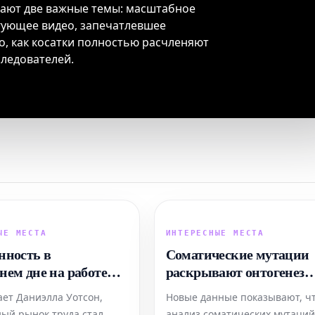
дают две важные темы: масштабное
гующее видео, запечатлевшее
о, как косатки полностью расчленяют
следователей.
ЫЕ МЕСТА
ИНТЕРЕСНЫЕ МЕСТА
нность в
Соматические мутации
нем дне на работе
раскрывают онтогенез
т меня и моих
микроглии при старени
ает Даниэлла Уотсон,
Новые данные показывают, ч
 Это наша вина или
человека
ый рынок труда стал
анализ соматических мутаци