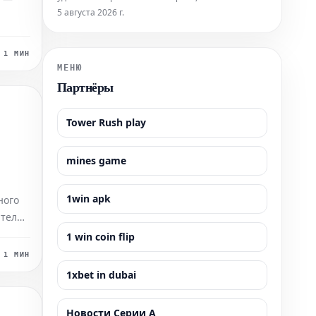
программа "золотого паспорта" Сан-Томе и
5 августа 2026 г.
Принсипи может стать вашим пропуском к этой
на
мечте.
яет
1 МИН
сть
МЕНЮ
Партнёры
ся
ми
Tower Rush play
ы.
mines game
те
1win apk
ного
атели
1 win coin flip
 и
1 МИН
тия в
1xbet in dubai
азно.
о при
Новости Серии А