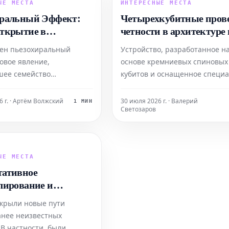
вать большинство
опустошении или заполнении
ЫЕ МЕСТА
ИНТЕРЕСНЫЕ МЕСТА
структурных и
разбавленных фаз графита. П
ральный Эффект:
Четырехкубитные пров
вных белков, принад
ткрытие в
четности в архитектуре 
нии Хиральностью
основе перемещения сп
ен пьезохиральный
Устройство, разработанное н
новое явление,
основе кремниевых спиновых
шее семейство
кубитов и оснащенное специ
льных свойств,
шиной для их перемещения, 
щих на деформацию,
успешно использовано для
6 г. · Артём Волжский
30 июля 2026 г. · Валерий
1 МИН
Светозаров
 пьезоэлектричество и
выполнения проверок четнос
етизм. Этот эффект
четвертого порядка (т.е.
 управлять хиральностью
четырехкубитных проверок). 
ю механической
достижение наглядно
ЫЕ МЕСТА
и и открывает широкие
демонстрирует осуществимос
ативное
вы для будущих п
зн
лирование и
вание изменяют
крыли новые пути
вность полиенов
анее неизвестных
 В частности, были