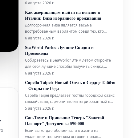
подробный гид содержит всю необходимую
6 августа 2026 г.
информацию, которая поможет вам легко
Как американцам выйти на пенсию в
приобрести билеты и максимально эффективно
Италии: Виза избранного проживания
подготовиться к визиту к этой всемирно
Долгосрочная виза является весьма
известной достопримечательности. Узнайте, как
востребованным вариантом среди тех, кто
забронир
планирует переехать в Италию на постоянное
6 августа 2026 г.
жительство. Ниже представлена ключевая
SeaWorld Parks: Лучшие Скидки и
информация, которую следует знать.
Промокоды
Собираетесь в SeaWorld? Этим летом откройте
для себя лучшие способы получить скидки,
начиная от временных специальных
6 августа 2026 г.
предложений и заканчивая круглогодичным
Capella Taipei: Новый Отель в Сердце Тайбэя
бесплатным входом для учителей и
– Открытие Года
военнослужащих.
Capella Taipei предлагает гостям городской оазис
спокойствия, гармонично интегрированный в
насыщенную жизнь города. Это место, где
5 августа 2026 г.
безмятежность идеально сочетается с
Сан-Томе и Принсипи: Теперь "Золотой
динамичным ритмом Тайбэя, создавая
Паспорт" Доступен за $90 000
и
уникальное убежище в самом сердце событий.
то
Если вы когда-либо мечтали о жизни на
удаленном тропическом острове, новая
й —