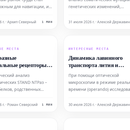
ие экономики?
ожным для навигации, и
генетических изменений,
ающихся академических
возникающих в клетках тела 
й, кажется, уже
протяжении жизни — позвол
6 г. · Архип Северный
31 июля 2026 г. · Алексей Державин
1 МИН
чно для успешной
глубже понять онтогенез, то е
Это заставляет многих
происхождение и развитие,
пециалистов, включая ее
микроглии. Микроглия являет
мываться: является ли
важными иммунными клетка
ЫЕ МЕСТА
ИНТЕРЕСНЫЕ МЕСТА
 карьерной
центральной нервной систем
разные
Динамика лавинного
альные рецепторы
транспорта лития и
авания образов
внутричастичные
ческий анализ
При помощи оптической
ивают основной
взаимодействия в графи
ических STAND NTPаз –
микроскопии в режиме реаль
 фагов
белков, родственных
времени (operando) исследов
 рецепторам,
выявили, что процессы
нным у животных и
деинтеркаляции (извлечения)
6 г. · Роман Северский
30 июля 2026 г. · Алексей Державин
1 МИН
– выявил множество
интеркаляции (внедрения) ли
зных противовирусных
графит происходят лавинообр
 Эти сенсоры способны
Это явление особенно заметн