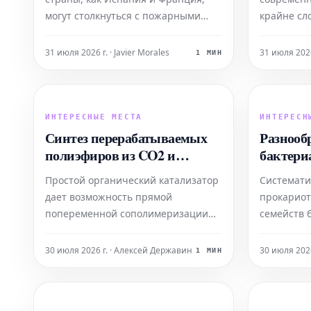
состоян
могут столкнуться с пожарными
крайне сл
режимами, все больше
даже выд
напоминающими калифорнийские,
достижени
31 июля 2026 г. · Javier Morales
31 июля 202
1 МИН
поскольку изменение климата
недостато
способствует созданию жарких и
карьеры. 
сухих условий.
молодых с
саму, заду
ИНТЕРЕСНЫЕ МЕСТА
ИНТЕРЕСН
причиной
Синтез перерабатываемых
Разнооб
полиэфиров из CO2 и
бактери
бициклоалканов
распозн
Простой органический катализатор
Системати
обнаруж
дает возможность прямой
прокариот
протеом
попеременной сополимеризации
семейств 
углекислого газа (CO2) с
иммунным
бициклоалканами. В результате
обнаруже
30 июля 2026 г. · Алексей Державин
30 июля 202
1 МИН
этого процесса удается получить
растений 
высокоэффективные полиэфиры,
разнообра
которые могут быть избирательно
сенсоров.