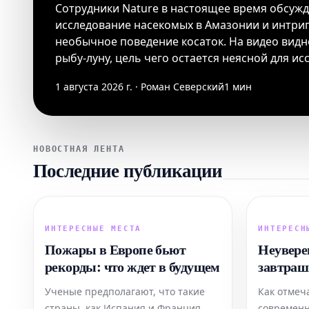
Сотрудники Nature в настоящее время обсуж
исследование насекомых в Амазонии и интри
необычное поведение косаток. На видео видн
рыбу-луну, цель чего остается неясной для ис
1 августа 2026 г. · Роман Северский
1 мин
НОВОСТНАЯ ЛЕНТА
Последние публикации
ИНТЕРЕСНЫЕ МЕСТА
ИНТЕРЕСН
Пожары в Европе бьют
Неувере
рекорды: что ждет в будущем
завтраш
истощае
Ученые предполагают, что такие
Как отмеч
коллег.
страны, как Испания и Франция,
современн