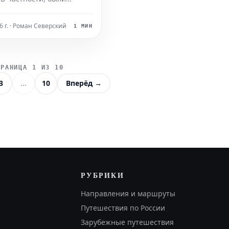
ны необычные ферменты,
 присоединять
6 г. · Роман Северский
1 МИН
льные молекулы сахара к
м структурам, изменяя
а. В статье описывается
ТРАНИЦА 1 ИЗ 10
ть получения этих
3
...
10
Вперёд →
й с помощью чистой и
РУБРИКИ
Направления и маршруты
Путешествия по России
Зарубежные путешествия