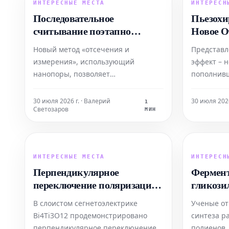
деполимеризованы и повторно
обнаружи
ИНТЕРЕСНЫЕ МЕСТА
ИНТЕРЕСН
использованы в рамках замкнутого
основных 
Последовательное
Пьезохи
репликати
считывание поэтапно
Новое О
укороченного пептида,
Управле
Новый метод «отсечения и
Представл
иммобилизованного на
измерения», использующий
эффект – 
нанопоре
нанопоры, позволяет
пополнив
секвенировать пептиды с
функциона
разрешением до одного
реагирую
30 июля 2026 г. · Валерий
30 июля 202
1
Светозаров
аминокислотного остатка. Этот
таких как
МИН
подход основан на ферментативном
пьезомагн
расщеплении, которое поэтапно
позволяет
укорачивает N-конец пептида на
с помощь
ИНТЕРЕСНЫЕ МЕСТА
ИНТЕРЕСН
одну аминокислоту за раз, с
деформаци
Перпендикулярное
Фермент
последующим многократным по
перспекти
переключение поляризации
гликози
в слоистых
амидиро
В слоистом сегнетоэлектрике
Ученые от
сегнетоэлектриках
биоакти
Bi4Ti3O12 продемонстрировано
синтеза р
перпендикулярное переключение
полиенов.