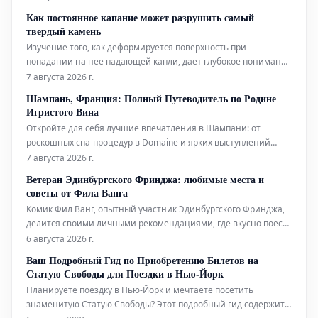
повышения точности и своевременности прогнозов этих
Как постоянное капание может разрушить самый
суровых погодных явлений.
твердый камень
Изучение того, как деформируется поверхность при
попадании на нее падающей капли, дает глубокое понимание
эрозионной мощи воды.
7 августа 2026 г.
Шампань, Франция: Полный Путеводитель по Родине
Игристого Вина
Откройте для себя лучшие впечатления в Шампани: от
роскошных спа-процедур в Domaine и ярких выступлений
живого хип-хопа до уникальных дегустаций на речных судах.
7 августа 2026 г.
Мы также расскажем, где вкусно поесть и комфортно
Ветеран Эдинбургского Фринджа: любимые места и
остановиться в этом легендарном регионе.
советы от Фила Ванга
Комик Фил Ванг, опытный участник Эдинбургского Фринджа,
делится своими личными рекомендациями, где вкусно поесть
и выпить во время фестиваля в этом году. Он также указывает
6 августа 2026 г.
на лучшие шоу, билеты на которые еще можно
Ваш Подробный Гид по Приобретению Билетов на
забронировать.
Статую Свободы для Поездки в Нью-Йорк
Планируете поездку в Нью-Йорк и мечтаете посетить
знаменитую Статую Свободы? Этот подробный гид содержит