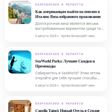
максимально эффективно
НАПРАВЛЕНИЯ И МАРШРУТЫ
подготовиться к визиту к этой
Как американцам выйти на пенсию в
всемирно известной
Италии: Виза избранного проживания
достопримечательности. Узнайте, как
Долгосрочная виза является весьма
забронир
востребованным вариантом среди тех,
кто планирует переехать в Италию на
6 августа 2026 г. · Артём Волжский
1 мин
постоянное жительство. Ниже
представлена ключевая информация,
которую следует знать.
НАПРАВЛЕНИЯ И МАРШРУТЫ
SeaWorld Parks: Лучшие Скидки и
Промокоды
Собираетесь в SeaWorld? Этим летом
откройте для себя лучшие способы
получить скидки, начиная от
6 августа 2026 г. · Артём Волжский
1 мин
временных специальных
предложений и заканчивая
круглогодичным бесплатным входом
для учителей и военнослужащих.
НАПРАВЛЕНИЯ И МАРШРУТЫ
Capella Taipei: Новый Отель в Сердце