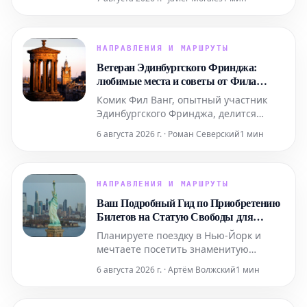
ярких выступлений живого хип-хопа
до уникальных дегустаций на речных
судах. Мы также расскажем, где вкусно
поесть и комфортно остановиться в
НАПРАВЛЕНИЯ И МАРШРУТЫ
этом легендарном регионе.
Ветеран Эдинбургского Фринджа:
любимые места и советы от Фила
Ванга
Комик Фил Ванг, опытный участник
Эдинбургского Фринджа, делится
своими личными рекомендациями, где
6 августа 2026 г. · Роман Северский
1 мин
вкусно поесть и выпить во время
фестиваля в этом году. Он также
указывает на лучшие шоу, билеты на
которые еще можно забронировать.
НАПРАВЛЕНИЯ И МАРШРУТЫ
Ваш Подробный Гид по Приобретению
Билетов на Статую Свободы для
Поездки в Нью-Йорк
Планируете поездку в Нью-Йорк и
мечтаете посетить знаменитую
Статую Свободы? Этот подробный гид
6 августа 2026 г. · Артём Волжский
1 мин
содержит всю необходимую
информацию, которая поможет вам
легко приобрести билеты и