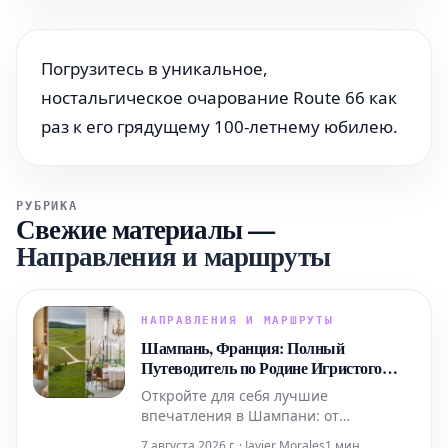
Погрузитесь в уникальное,
ностальгическое очарование Route 66 как
раз к его грядущему 100-летнему юбилею.
РУБРИКА
Свежие материалы
—
Направления и маршруты
НАПРАВЛЕНИЯ И МАРШРУТЫ
Шампань, Франция: Полный
Путеводитель по Родине Игристого
Вина
Откройте для себя лучшие
впечатления в Шампани: от
роскошных спа-процедур в Domaine и
7 августа 2026 г. · Javier Morales
1 мин