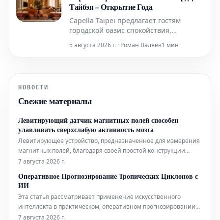
Тайбэя – Открытие Года
Capella Taipei предлагает гостям
городской оазис спокойствия,
гармонично интегрированный в
5 августа 2026 г. · Роман Валеев
1 мин
насыщенную жизнь города. Это место,
где безмятежность идеально
сочетается с динамичным ритмом
Тайбэя, создавая уникальное убежище
НОВОСТИ
в самом сердце событий.
Свежие материалы
Левитирующий датчик магнитных полей способен
улавливать сверхслабую активность мозга
Левитирующее устройство, предназначенное для измерения
магнитных полей, благодаря своей простой конструкции
может составить конкуренцию гораздо более сложным
7 августа 2026 г.
аналогам, используемым в биофизических исследованиях.
Оперативное Прогнозирование Тропических Циклонов с
Помимо этого, новый датчик открывает интригующие
ИИ
перспективы для применения в таких
Эта статья рассматривает применение искусственного
интеллекта в практическом, оперативном прогнозировании
тропических циклонов. Технологии ИИ используются для
7 августа 2026 г.