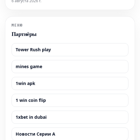
всю необходимую информацию, которая поможет вам легко
6 августа 2026 г.
приобрести билеты и максимально эффективно
подготовиться к визиту к этой всемирно известной
достопримечательности. Узнайте, как забронир
МЕНЮ
Партнёры
Tower Rush play
mines game
1win apk
1 win coin flip
1xbet in dubai
Новости Серии А