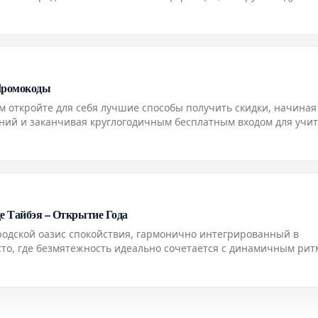
 Промокоды
м откройте для себя лучшие способы получить скидки, начиная
ий и заканчивая круглогодичным бесплатным входом для учи
це Тайбэя – Открытие Года
городской оазис спокойствия, гармонично интегрированный в
то, где безмятежность идеально сочетается с динамичным ри
ище в самом сердце событий.