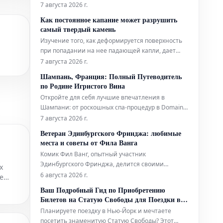
оперативном прогнозировании тропических
7 августа 2026 г.
циклонов. Технологии ИИ используются для
Как постоянное капание может разрушить
повышения точности и своевременности
самый твердый камень
прогнозов этих суровых погодных явлений.
Изучение того, как деформируется поверхность
при попадании на нее падающей капли, дает
глубокое понимание эрозионной мощи воды.
7 августа 2026 г.
Шампань, Франция: Полный Путеводитель
по Родине Игристого Вина
Откройте для себя лучшие впечатления в
Шампани: от роскошных спа-процедур в Domaine
и ярких выступлений живого хип-хопа до
7 августа 2026 г.
уникальных дегустаций на речных судах. Мы
Ветеран Эдинбургского Фринджа: любимые
также расскажем, где вкусно поесть и комфортно
места и советы от Фила Ванга
остановиться в этом легендарном регионе.
Комик Фил Ванг, опытный участник
Эдинбургского Фринджа, делится своими
х
личными рекомендациями, где вкусно поесть и
6 августа 2026 г.
е
выпить во время фестиваля в этом году. Он также
Ваш Подробный Гид по Приобретению
указывает на лучшие шоу, билеты на которые
Билетов на Статую Свободы для Поездки в
еще можно забронировать.
Нью-Йорк
Планируете поездку в Нью-Йорк и мечтаете
посетить знаменитую Статую Свободы? Этот