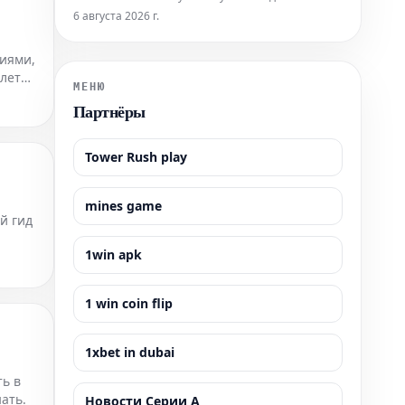
подробный гид содержит всю необходимую
6 августа 2026 г.
информацию, которая поможет вам легко
приобрести билеты и максимально эффективно
иями,
подготовиться к визиту к этой всемирно
илеты
известной достопримечательности. Узнайте, как
МЕНЮ
забронир
Партнёры
Tower Rush play
mines game
й гид
1win apk
ти.
1 win coin flip
1xbet in dubai
ть в
ать.
Новости Серии А