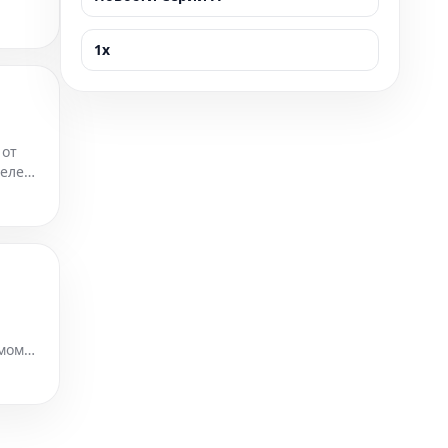
1x
 от
телей
тмом