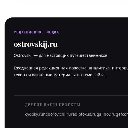
РЕДАКЦИОННОЕ МЕДИА
ostrovskij.ru
Ostrovskij — для настоящих путешественников
Ежедневная редакционная повестка, аналитика, интерв
тексты и ключевые материалы по теме сайта.
ДРУГИЕ НАШИ ПРОЕКТЫ
cydoky.ru
hcborovichi.ru
radiofokus.ru
galinov.ru
gefcor