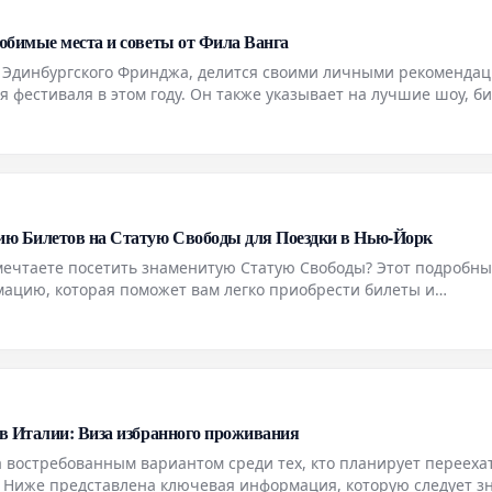
юбимые места и советы от Фила Ванга
к Эдинбургского Фринджа, делится своими личными рекомендац
мя фестиваля в этом году. Он также указывает на лучшие шоу, б
ать.
ию Билетов на Статую Свободы для Поездки в Нью-Йорк
мечтаете посетить знаменитую Статую Свободы? Этот подробны
ацию, которая поможет вам легко приобрести билеты и
ться к визиту к этой всемирно известной достопримечательнос
в Италии: Виза избранного проживания
 востребованным вариантом среди тех, кто планирует перееха
 Ниже представлена ключевая информация, которую следует зн