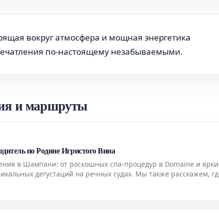
рящая вокруг атмосфера и мощная энергетика
печатления по-настоящему незабываемыми.
ия и маршруты
итель по Родине Игристого Вина
ения в Шампани: от роскошных спа-процедур в Domaine и ярки
икальных дегустаций на речных судах. Мы также расскажем, гд
иться в этом легендарном регионе.