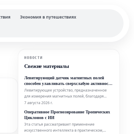
ствия
Экономия в путешествиях
НОВОСТИ
Свежие материалы
Левитирующий датчик магнитных полей
способен улавливать сверхслабую активность
мозга
Левитирующее устройство, предназначенное
для измерения магнитных полей, благодаря
своей простой конструкции может составить
7 августа 2026 г.
конкуренцию гораздо более сложным аналогам,
Оперативное Прогнозирование Тропических
используемым в биофизических исследованиях.
Циклонов с ИИ
Помимо этого, новый датчик открывает
Эта статья рассматривает применение
интригующие перспективы для применения в
искусственного интеллекта в практическом,
таких