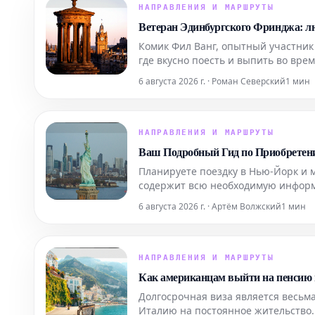
НАПРАВЛЕНИЯ И МАРШРУТЫ
Ветеран Эдинбургского Фринджа: л
Комик Фил Ванг, опытный участни
где вкусно поесть и выпить во вре
на которые еще можно заброниров
6 августа 2026 г. · Роман Северский
1 мин
НАПРАВЛЕНИЯ И МАРШРУТЫ
Ваш Подробный Гид по Приобретен
Планируете поездку в Нью-Йорк и 
содержит всю необходимую информ
максимально эффективно подготови
6 августа 2026 г. · Артём Волжский
1 мин
Узнайте, как забронир
НАПРАВЛЕНИЯ И МАРШРУТЫ
Как американцам выйти на пенсию 
Долгосрочная виза является весьма
Италию на постоянное жительство.