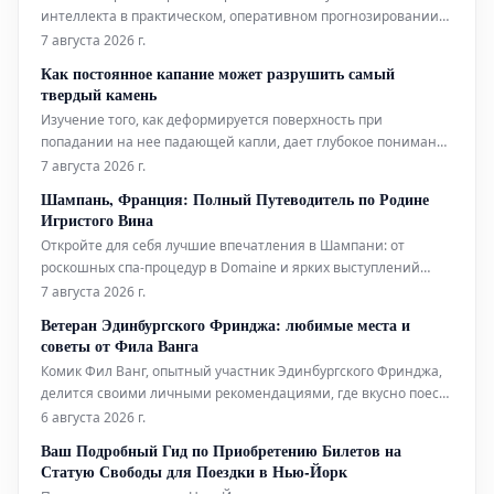
интеллекта в практическом, оперативном прогнозировании
тропических циклонов. Технологии ИИ используются для
7 августа 2026 г.
повышения точности и своевременности прогнозов этих
Как постоянное капание может разрушить самый
суровых погодных явлений.
твердый камень
Изучение того, как деформируется поверхность при
попадании на нее падающей капли, дает глубокое понимание
эрозионной мощи воды.
7 августа 2026 г.
Шампань, Франция: Полный Путеводитель по Родине
Игристого Вина
Откройте для себя лучшие впечатления в Шампани: от
роскошных спа-процедур в Domaine и ярких выступлений
живого хип-хопа до уникальных дегустаций на речных судах.
7 августа 2026 г.
Мы также расскажем, где вкусно поесть и комфортно
Ветеран Эдинбургского Фринджа: любимые места и
остановиться в этом легендарном регионе.
советы от Фила Ванга
Комик Фил Ванг, опытный участник Эдинбургского Фринджа,
делится своими личными рекомендациями, где вкусно поесть
и выпить во время фестиваля в этом году. Он также указывает
6 августа 2026 г.
на лучшие шоу, билеты на которые еще можно
Ваш Подробный Гид по Приобретению Билетов на
забронировать.
Статую Свободы для Поездки в Нью-Йорк