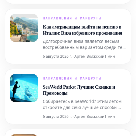
информацию, которая поможет вам
легко приобрести билеты и
максимально эффективно
НАПРАВЛЕНИЯ И МАРШРУТЫ
подготовиться к визиту к этой
Как американцам выйти на пенсию в
всемирно известной
Италии: Виза избранного проживания
достопримечательности. Узнайте, как
Долгосрочная виза является весьма
забронир
востребованным вариантом среди тех,
кто планирует переехать в Италию на
6 августа 2026 г. · Артём Волжский
1 мин
постоянное жительство. Ниже
представлена ключевая информация,
которую следует знать.
НАПРАВЛЕНИЯ И МАРШРУТЫ
SeaWorld Parks: Лучшие Скидки и
Промокоды
Собираетесь в SeaWorld? Этим летом
откройте для себя лучшие способы
получить скидки, начиная от
6 августа 2026 г. · Артём Волжский
1 мин
временных специальных
предложений и заканчивая
круглогодичным бесплатным входом