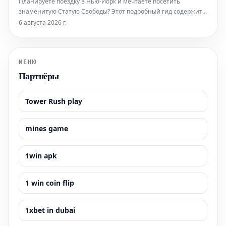
Планируете поездку в Нью-Йорк и мечтаете посетить
знаменитую Статую Свободы? Этот подробный гид содержит
всю необходимую информацию, которая поможет вам легко
6 августа 2026 г.
приобрести билеты и максимально эффективно
подготовиться к визиту к этой всемирно известной
достопримечательности. Узнайте, как забронир
МЕНЮ
Партнёры
Tower Rush play
mines game
1win apk
1 win coin flip
1xbet in dubai