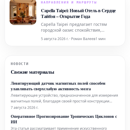
для учителей и военнослужащих.
НАПРАВЛЕНИЯ И МАРШРУТЫ
Capella Taipei: Новый Отель в Сердце
Тайбэя – Открытие Года
Capella Taipei предлагает гостям
городской оазис спокойствия,
гармонично интегрированный в
5 августа 2026 г. · Роман Валеев
1 мин
насыщенную жизнь города. Это место,
где безмятежность идеально
сочетается с динамичным ритмом
Тайбэя, создавая уникальное убежище
НОВОСТИ
в самом сердце событий.
Свежие материалы
Левитирующий датчик магнитных полей способен
улавливать сверхслабую активность мозга
Левитирующее устройство, предназначенное для измерения
магнитных полей, благодаря своей простой конструкции
может составить конкуренцию гораздо более сложным
7 августа 2026 г.
аналогам, используемым в биофизических исследованиях.
Оперативное Прогнозирование Тропических Циклонов с
Помимо этого, новый датчик открывает интригующие
ИИ
перспективы для применения в таких
Эта статья рассматривает применение искусственного