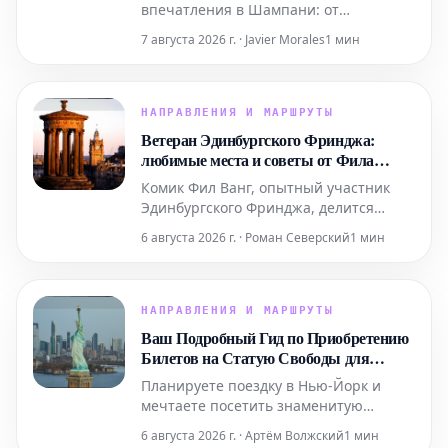
впечатления в Шампани: от
роскошных спа-процедур в Domaine и
7 августа 2026 г. · Javier Morales
1 мин
ярких выступлений живого хип-хопа
до уникальных дегустаций на речных
судах. Мы также расскажем, где вкусно
поесть и комфортно остановиться в
НАПРАВЛЕНИЯ И МАРШРУТЫ
этом легендарном регионе.
Ветеран Эдинбургского Фринджа:
любимые места и советы от Фила
Ванга
Комик Фил Ванг, опытный участник
Эдинбургского Фринджа, делится
своими личными рекомендациями, где
6 августа 2026 г. · Роман Северский
1 мин
вкусно поесть и выпить во время
фестиваля в этом году. Он также
указывает на лучшие шоу, билеты на
которые еще можно забронировать.
НАПРАВЛЕНИЯ И МАРШРУТЫ
Ваш Подробный Гид по Приобретению
Билетов на Статую Свободы для
Поездки в Нью-Йорк
Планируете поездку в Нью-Йорк и
мечтаете посетить знаменитую
Статую Свободы? Этот подробный гид
6 августа 2026 г. · Артём Волжский
1 мин
содержит всю необходимую