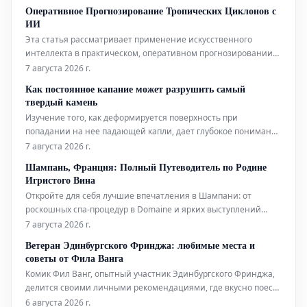
аналогам, используемым в биофизических исследованиях.
Оперативное Прогнозирование Тропических Циклонов с
Помимо этого, новый датчик открывает интригующие
ИИ
перспективы для применения в таких
Эта статья рассматривает применение искусственного
интеллекта в практическом, оперативном прогнозировании
тропических циклонов. Технологии ИИ используются для
7 августа 2026 г.
повышения точности и своевременности прогнозов этих
Как постоянное капание может разрушить самый
суровых погодных явлений.
твердый камень
Изучение того, как деформируется поверхность при
попадании на нее падающей капли, дает глубокое понимание
эрозионной мощи воды.
7 августа 2026 г.
Шампань, Франция: Полный Путеводитель по Родине
Игристого Вина
Откройте для себя лучшие впечатления в Шампани: от
роскошных спа-процедур в Domaine и ярких выступлений
живого хип-хопа до уникальных дегустаций на речных судах.
7 августа 2026 г.
Мы также расскажем, где вкусно поесть и комфортно
Ветеран Эдинбургского Фринджа: любимые места и
остановиться в этом легендарном регионе.
советы от Фила Ванга
Комик Фил Ванг, опытный участник Эдинбургского Фринджа,
делится своими личными рекомендациями, где вкусно поесть
и выпить во время фестиваля в этом году. Он также указывает
6 августа 2026 г.