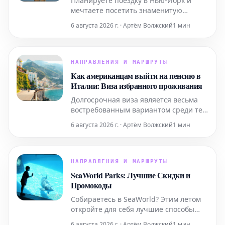
Планируете поездку в Нью-Йорк и
мечтаете посетить знаменитую
Статую Свободы? Этот подробный гид
6 августа 2026 г. · Артём Волжский
1 мин
содержит всю необходимую
информацию, которая поможет вам
легко приобрести билеты и
максимально эффективно
НАПРАВЛЕНИЯ И МАРШРУТЫ
подготовиться к визиту к этой
Как американцам выйти на пенсию в
всемирно известной
Италии: Виза избранного проживания
достопримечательности. Узнайте, как
Долгосрочная виза является весьма
забронир
востребованным вариантом среди тех,
кто планирует переехать в Италию на
6 августа 2026 г. · Артём Волжский
1 мин
постоянное жительство. Ниже
представлена ключевая информация,
которую следует знать.
НАПРАВЛЕНИЯ И МАРШРУТЫ
SeaWorld Parks: Лучшие Скидки и
Промокоды
Собираетесь в SeaWorld? Этим летом
откройте для себя лучшие способы
получить скидки, начиная от
6 августа 2026 г. · Артём Волжский
1 мин