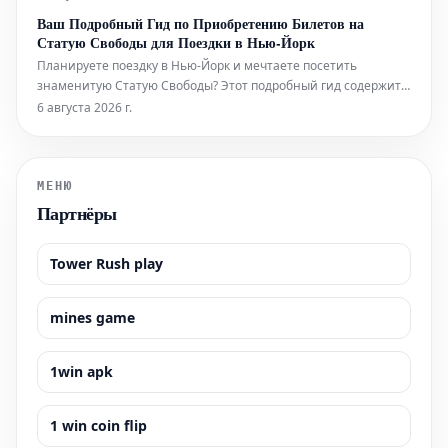
на лучшие шоу, билеты на которые еще можно
Ваш Подробный Гид по Приобретению Билетов на
забронировать.
Статую Свободы для Поездки в Нью-Йорк
Планируете поездку в Нью-Йорк и мечтаете посетить
знаменитую Статую Свободы? Этот подробный гид содержит
всю необходимую информацию, которая поможет вам легко
6 августа 2026 г.
приобрести билеты и максимально эффективно
подготовиться к визиту к этой всемирно известной
достопримечательности. Узнайте, как забронир
МЕНЮ
Партнёры
Tower Rush play
mines game
1win apk
1 win coin flip