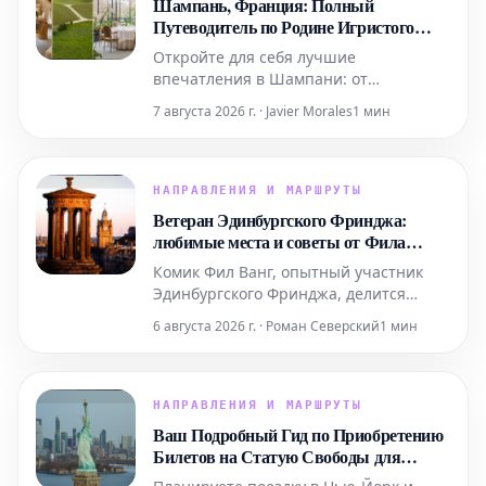
Шампань, Франция: Полный
Путеводитель по Родине Игристого
Вина
Откройте для себя лучшие
впечатления в Шампани: от
роскошных спа-процедур в Domaine и
7 августа 2026 г. · Javier Morales
1 мин
ярких выступлений живого хип-хопа
до уникальных дегустаций на речных
судах. Мы также расскажем, где вкусно
поесть и комфортно остановиться в
НАПРАВЛЕНИЯ И МАРШРУТЫ
этом легендарном регионе.
Ветеран Эдинбургского Фринджа:
любимые места и советы от Фила
Ванга
Комик Фил Ванг, опытный участник
Эдинбургского Фринджа, делится
своими личными рекомендациями, где
6 августа 2026 г. · Роман Северский
1 мин
вкусно поесть и выпить во время
фестиваля в этом году. Он также
указывает на лучшие шоу, билеты на
которые еще можно забронировать.
НАПРАВЛЕНИЯ И МАРШРУТЫ
Ваш Подробный Гид по Приобретению
Билетов на Статую Свободы для
Поездки в Нью-Йорк