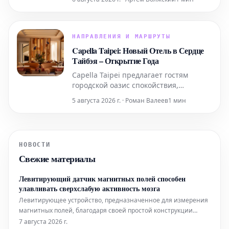
временных специальных
предложений и заканчивая
круглогодичным бесплатным входом
для учителей и военнослужащих.
НАПРАВЛЕНИЯ И МАРШРУТЫ
Capella Taipei: Новый Отель в Сердце
Тайбэя – Открытие Года
Capella Taipei предлагает гостям
городской оазис спокойствия,
гармонично интегрированный в
5 августа 2026 г. · Роман Валеев
1 мин
насыщенную жизнь города. Это место,
где безмятежность идеально
сочетается с динамичным ритмом
Тайбэя, создавая уникальное убежище
НОВОСТИ
в самом сердце событий.
Свежие материалы
Левитирующий датчик магнитных полей способен
улавливать сверхслабую активность мозга
Левитирующее устройство, предназначенное для измерения
магнитных полей, благодаря своей простой конструкции
может составить конкуренцию гораздо более сложным
7 августа 2026 г.