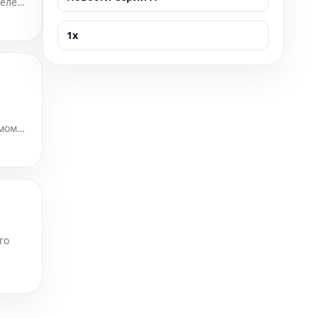
телей
1x
тмом
го