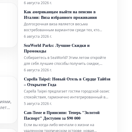
подробный гид содержит всю необходимую
6 августа 2026 г.
информацию, которая поможет вам легко
Как американцам выйти на пенсию в
приобрести билеты и максимально эффективно
Италии: Виза избранного проживания
подготовиться к визиту к этой всемирно
Долгосрочная виза является весьма
известной достопримечательности. Узнайте, как
востребованным вариантом среди тех, кто
забронир
планирует переехать в Италию на постоянное
6 августа 2026 г.
жительство. Ниже представлена ключевая
SeaWorld Parks: Лучшие Скидки и
информация, которую следует знать.
Промокоды
Собираетесь в SeaWorld? Этим летом откройте
для себя лучшие способы получить скидки,
начиная от временных специальных
6 августа 2026 г.
предложений и заканчивая круглогодичным
Capella Taipei: Новый Отель в Сердце Тайбэя
бесплатным входом для учителей и
– Открытие Года
военнослужащих.
Capella Taipei предлагает гостям городской оазис
спокойствия, гармонично интегрированный в
иями,
насыщенную жизнь города. Это место, где
5 августа 2026 г.
илеты
безмятежность идеально сочетается с
Сан-Томе и Принсипи: Теперь "Золотой
динамичным ритмом Тайбэя, создавая
Паспорт" Доступен за $90 000
уникальное убежище в самом сердце событий.
Если вы когда-либо мечтали о жизни на
удаленном тропическом острове, новая