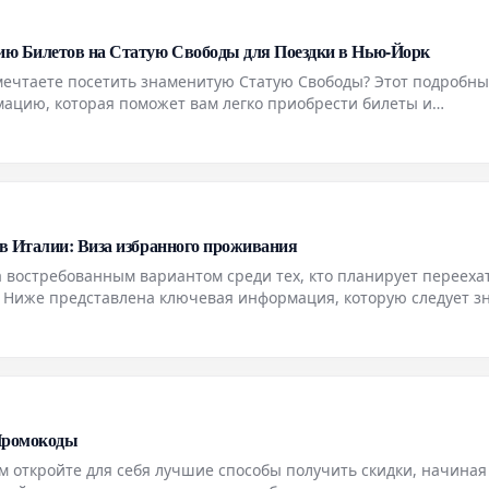
ию Билетов на Статую Свободы для Поездки в Нью-Йорк
мечтаете посетить знаменитую Статую Свободы? Этот подробны
ацию, которая поможет вам легко приобрести билеты и
ться к визиту к этой всемирно известной достопримечательнос
в Италии: Виза избранного проживания
 востребованным вариантом среди тех, кто планирует перееха
 Ниже представлена ключевая информация, которую следует зн
 Промокоды
м откройте для себя лучшие способы получить скидки, начиная