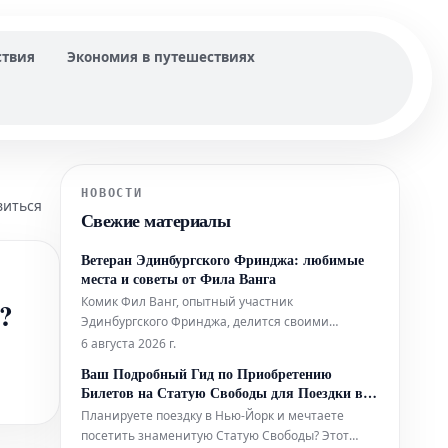
ствия
Экономия в путешествиях
НОВОСТИ
виться
Свежие материалы
Ветеран Эдинбургского Фринджа: любимые
места и советы от Фила Ванга
Комик Фил Ванг, опытный участник
?
Эдинбургского Фринджа, делится своими
личными рекомендациями, где вкусно поесть и
6 августа 2026 г.
выпить во время фестиваля в этом году. Он также
Ваш Подробный Гид по Приобретению
указывает на лучшие шоу, билеты на которые
Билетов на Статую Свободы для Поездки в
еще можно забронировать.
Нью-Йорк
Планируете поездку в Нью-Йорк и мечтаете
посетить знаменитую Статую Свободы? Этот