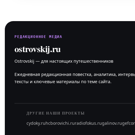
РЕДАКЦИОННОЕ МЕДИА
ostrovskij.ru
Ostrovskij — для настоящих путешественников
Ежедневная редакционная повестка, аналитика, интерв
тексты и ключевые материалы по теме сайта.
ДРУГИЕ НАШИ ПРОЕКТЫ
cydoky.ru
hcborovichi.ru
radiofokus.ru
galinov.ru
gefcor