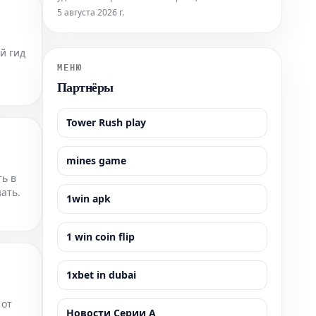
программа "золотого паспорта" Сан-Томе и
5 августа 2026 г.
Принсипи может стать вашим пропуском к этой
мечте.
й гид
МЕНЮ
ти.
Партнёры
Tower Rush play
mines game
ть в
ать.
1win apk
1 win coin flip
1xbet in dubai
 от
Новости Серии А