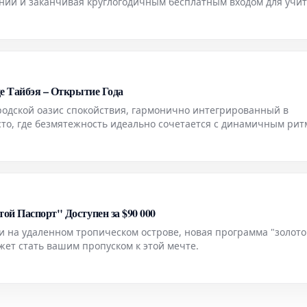
ий и заканчивая круглогодичным бесплатным входом для учи
це Тайбэя – Открытие Года
городской оазис спокойствия, гармонично интегрированный в
то, где безмятежность идеально сочетается с динамичным ри
ище в самом сердце событий.
ой Паспорт" Доступен за $90 000
и на удаленном тропическом острове, новая программа "золото
жет стать вашим пропуском к этой мечте.