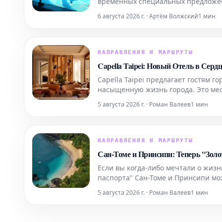
временных специальных предложен
и военнослужащих.
6 августа 2026 г. · Артём Волжский
1 мин
НАПРАВЛЕНИЯ И МАРШРУТЫ
Capella Taipei: Новый Отель в Серд
Capella Taipei предлагает гостям 
насыщенную жизнь города. Это мес
Тайбэя, создавая уникальное убеж
5 августа 2026 г. · Роман Валеев
1 мин
НАПРАВЛЕНИЯ И МАРШРУТЫ
Сан-Томе и Принсипи: Теперь "Золот
Если вы когда-либо мечтали о жизн
паспорта" Сан-Томе и Принсипи мо
5 августа 2026 г. · Роман Валеев
1 мин