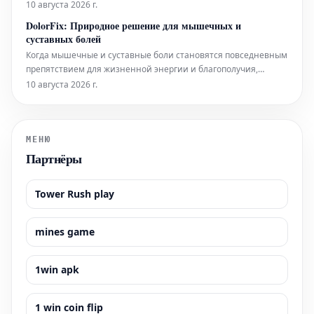
мечта сегодня стала реальностью благодаря Magia di Stelle,
10 августа 2026 г.
декоративному лазерному прожектору, который меняет
DolorFix: Природное решение для мышечных и
подход к освещению и декорированию внутренних и
суставных болей
внешних пространств
Когда мышечные и суставные боли становятся повседневным
препятствием для жизненной энергии и благополучия,
крайне важно найти эффективные, безопасные и, главное,
10 августа 2026 г.
натуральные решения. DolorFix – это натуральная пищевая
добавка на основе арники горной (Arnica Montana) и
эвкалиптового масла, созд
МЕНЮ
Партнёры
Tower Rush play
mines game
1win apk
1 win coin flip