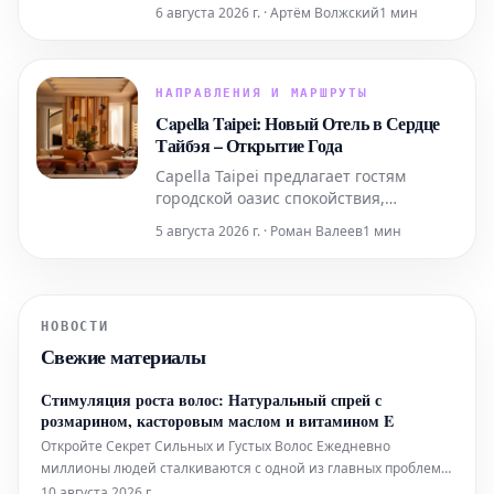
получить скидки, начиная от
6 августа 2026 г. · Артём Волжский
1 мин
временных специальных
предложений и заканчивая
круглогодичным бесплатным входом
для учителей и военнослужащих.
НАПРАВЛЕНИЯ И МАРШРУТЫ
Capella Taipei: Новый Отель в Сердце
Тайбэя – Открытие Года
Capella Taipei предлагает гостям
городской оазис спокойствия,
гармонично интегрированный в
5 августа 2026 г. · Роман Валеев
1 мин
насыщенную жизнь города. Это место,
где безмятежность идеально
сочетается с динамичным ритмом
Тайбэя, создавая уникальное убежище
НОВОСТИ
в самом сердце событий.
Свежие материалы
Стимуляция роста волос: Натуральный спрей с
розмарином, касторовым маслом и витамином E
Откройте Секрет Сильных и Густых Волос Ежедневно
миллионы людей сталкиваются с одной из главных проблем
личного благополучия — потерей волос. Стресс, факторы
10 августа 2026 г.