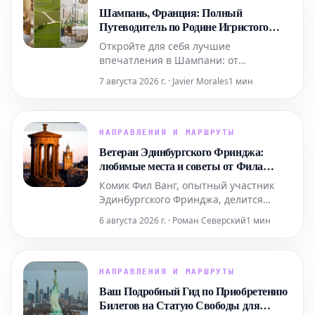
Шампань, Франция: Полный
Путеводитель по Родине Игристого
Вина
Откройте для себя лучшие
впечатления в Шампани: от
роскошных спа-процедур в Domaine и
7 августа 2026 г. · Javier Morales
1 мин
ярких выступлений живого хип-хопа
до уникальных дегустаций на речных
судах. Мы также расскажем, где вкусно
поесть и комфортно остановиться в
НАПРАВЛЕНИЯ И МАРШРУТЫ
этом легендарном регионе.
Ветеран Эдинбургского Фринджа:
любимые места и советы от Фила
Ванга
Комик Фил Ванг, опытный участник
Эдинбургского Фринджа, делится
своими личными рекомендациями, где
6 августа 2026 г. · Роман Северский
1 мин
вкусно поесть и выпить во время
фестиваля в этом году. Он также
указывает на лучшие шоу, билеты на
которые еще можно забронировать.
НАПРАВЛЕНИЯ И МАРШРУТЫ
Ваш Подробный Гид по Приобретению
Билетов на Статую Свободы для