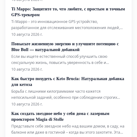
окружающей среды, гормональные изменения и
Ti Mappo: Защитите то, что любите, с простым и точным
неправильное питание — лишь некоторые из причин,
GPS-трекером
которые могут ослабить жизненную силу на
Ti Mappo – это инновационное GPS-устройство,
разработанное для отслеживания местоположения людей,
транспортных средств или животных в реальном времени.
10 августа 2026 г.
Благодаря передовой технологии, этот трекер обеспечивает
Повысьте жизненную энергию и улучшите потенцию с
высокую точность данных и постоянные обновления,
Blue Bull — натуральной добавкой
позволяя вам контролировать местонах
Если вы ищете естественный способ улучшить свою
сексуальную жизнь, повысить уверенность в себе и
наслаждаться более полноценными отношениями, Blue Bull
10 августа 2026 г.
— это ответ, который вы так долго ждали. Эта инновационная
Как быстро похудеть с Keto Brucia: Натуральная добавка
добавка, созданная на основе тщательно отобранных
для кетоза
натуральных ингредиентов, специаль
Борьба с лишними килограммами часто кажется
непосильной задачей, особенно при соблюдении строгих
диет, таких как кетогенная. Однако существуют
10 августа 2026 г.
вспомогательные средства, способные облегчить процесс.
Как создать звездное небо у себя дома с лазерным
Например, добавка, разработанная для поддержки кето-диеты
проектором Magia di Stelle
и облегчения похудения, может стать цен
Представьте себе звездное небо над вашим домом, в саду, на
балконе или даже в гостиной – когда вы этого захотите. Эта