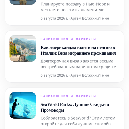
Поездки в Нью-Йорк
Планируете поездку в Нью-Йорк и
мечтаете посетить знаменитую
Статую Свободы? Этот подробный гид
6 августа 2026 г. · Артём Волжский
1 мин
содержит всю необходимую
информацию, которая поможет вам
легко приобрести билеты и
максимально эффективно
НАПРАВЛЕНИЯ И МАРШРУТЫ
подготовиться к визиту к этой
Как американцам выйти на пенсию в
всемирно известной
Италии: Виза избранного проживания
достопримечательности. Узнайте, как
Долгосрочная виза является весьма
забронир
востребованным вариантом среди тех,
кто планирует переехать в Италию на
6 августа 2026 г. · Артём Волжский
1 мин
постоянное жительство. Ниже
представлена ключевая информация,
которую следует знать.
НАПРАВЛЕНИЯ И МАРШРУТЫ
SeaWorld Parks: Лучшие Скидки и
Промокоды
Собираетесь в SeaWorld? Этим летом
откройте для себя лучшие способы