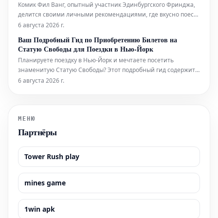
Комик Фил Ванг, опытный участник Эдинбургского Фринджа,
делится своими личными рекомендациями, где вкусно поесть
и выпить во время фестиваля в этом году. Он также указывает
6 августа 2026 г.
на лучшие шоу, билеты на которые еще можно
Ваш Подробный Гид по Приобретению Билетов на
забронировать.
Статую Свободы для Поездки в Нью-Йорк
Планируете поездку в Нью-Йорк и мечтаете посетить
знаменитую Статую Свободы? Этот подробный гид содержит
всю необходимую информацию, которая поможет вам легко
6 августа 2026 г.
приобрести билеты и максимально эффективно
подготовиться к визиту к этой всемирно известной
достопримечательности. Узнайте, как забронир
МЕНЮ
Партнёры
Tower Rush play
mines game
1win apk