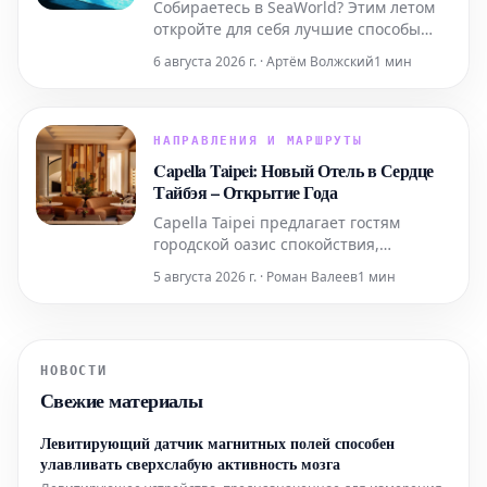
Собираетесь в SeaWorld? Этим летом
откройте для себя лучшие способы
получить скидки, начиная от
6 августа 2026 г. · Артём Волжский
1 мин
временных специальных
предложений и заканчивая
круглогодичным бесплатным входом
для учителей и военнослужащих.
НАПРАВЛЕНИЯ И МАРШРУТЫ
Capella Taipei: Новый Отель в Сердце
Тайбэя – Открытие Года
Capella Taipei предлагает гостям
городской оазис спокойствия,
гармонично интегрированный в
5 августа 2026 г. · Роман Валеев
1 мин
насыщенную жизнь города. Это место,
где безмятежность идеально
сочетается с динамичным ритмом
Тайбэя, создавая уникальное убежище
НОВОСТИ
в самом сердце событий.
Свежие материалы
Левитирующий датчик магнитных полей способен
улавливать сверхслабую активность мозга