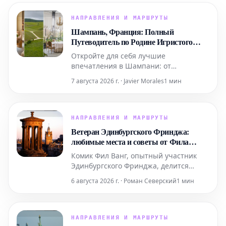
НАПРАВЛЕНИЯ И МАРШРУТЫ
Шампань, Франция: Полный
Путеводитель по Родине Игристого
Вина
Откройте для себя лучшие
впечатления в Шампани: от
роскошных спа-процедур в Domaine и
7 августа 2026 г. · Javier Morales
1 мин
ярких выступлений живого хип-хопа
до уникальных дегустаций на речных
судах. Мы также расскажем, где вкусно
поесть и комфортно остановиться в
НАПРАВЛЕНИЯ И МАРШРУТЫ
этом легендарном регионе.
Ветеран Эдинбургского Фринджа:
любимые места и советы от Фила
Ванга
Комик Фил Ванг, опытный участник
Эдинбургского Фринджа, делится
своими личными рекомендациями, где
6 августа 2026 г. · Роман Северский
1 мин
вкусно поесть и выпить во время
фестиваля в этом году. Он также
указывает на лучшие шоу, билеты на
которые еще можно забронировать.
НАПРАВЛЕНИЯ И МАРШРУТЫ