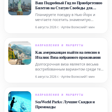
Ваш Подробный Гид по Приобретению
Билетов на Статую Свободы для
Поездки в Нью-Йорк
Планируете поездку в Нью-Йорк и
мечтаете посетить знаменитую
Статую Свободы? Этот подробный гид
6 августа 2026 г. · Артём Волжский
1 мин
содержит всю необходимую
информацию, которая поможет вам
легко приобрести билеты и
максимально эффективно
НАПРАВЛЕНИЯ И МАРШРУТЫ
подготовиться к визиту к этой
Как американцам выйти на пенсию в
всемирно известной
Италии: Виза избранного проживания
достопримечательности. Узнайте, как
Долгосрочная виза является весьма
забронир
востребованным вариантом среди тех,
кто планирует переехать в Италию на
6 августа 2026 г. · Артём Волжский
1 мин
постоянное жительство. Ниже
представлена ключевая информация,
которую следует знать.
НАПРАВЛЕНИЯ И МАРШРУТЫ
SeaWorld Parks: Лучшие Скидки и
Промокоды