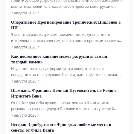
Левитирующее устройство, предназначенное для измерения
магнитных полей, благодаря своей простой конструкции
может составить конкуренцию гораздо более сложным
7 августа 2026 г.
аналогам, используемым в биофизических исследованиях.
Оперативное Прогнозирование Тропических Циклонов с
Помимо этого, новый датчик открывает интригующие
ИИ
перспективы для применения в таких
Эта статья рассматривает применение искусственного
интеллекта в практическом, оперативном прогнозировании
тропических циклонов. Технологии ИИ используются для
7 августа 2026 г.
повышения точности и своевременности прогнозов этих
Как постоянное капание может разрушить самый
суровых погодных явлений.
твердый камень
Изучение того, как деформируется поверхность при
попадании на нее падающей капли, дает глубокое понимание
эрозионной мощи воды.
7 августа 2026 г.
Шампань, Франция: Полный Путеводитель по Родине
Игристого Вина
Откройте для себя лучшие впечатления в Шампани: от
роскошных спа-процедур в Domaine и ярких выступлений
живого хип-хопа до уникальных дегустаций на речных судах.
7 августа 2026 г.
Мы также расскажем, где вкусно поесть и комфортно
Ветеран Эдинбургского Фринджа: любимые места и
остановиться в этом легендарном регионе.
советы от Фила Ванга