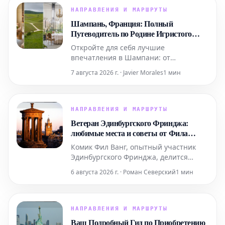
НАПРАВЛЕНИЯ И МАРШРУТЫ
Шампань, Франция: Полный
Путеводитель по Родине Игристого
Вина
Откройте для себя лучшие
впечатления в Шампани: от
роскошных спа-процедур в Domaine и
7 августа 2026 г. · Javier Morales
1 мин
ярких выступлений живого хип-хопа
до уникальных дегустаций на речных
судах. Мы также расскажем, где вкусно
поесть и комфортно остановиться в
НАПРАВЛЕНИЯ И МАРШРУТЫ
этом легендарном регионе.
Ветеран Эдинбургского Фринджа:
любимые места и советы от Фила
Ванга
Комик Фил Ванг, опытный участник
Эдинбургского Фринджа, делится
своими личными рекомендациями, где
6 августа 2026 г. · Роман Северский
1 мин
вкусно поесть и выпить во время
фестиваля в этом году. Он также
указывает на лучшие шоу, билеты на
которые еще можно забронировать.
НАПРАВЛЕНИЯ И МАРШРУТЫ
Ваш Подробный Гид по Приобретению