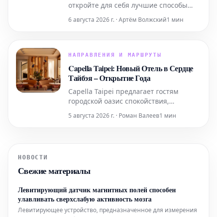
откройте для себя лучшие способы
получить скидки, начиная от
6 августа 2026 г. · Артём Волжский
1 мин
временных специальных
предложений и заканчивая
круглогодичным бесплатным входом
для учителей и военнослужащих.
НАПРАВЛЕНИЯ И МАРШРУТЫ
Capella Taipei: Новый Отель в Сердце
Тайбэя – Открытие Года
Capella Taipei предлагает гостям
городской оазис спокойствия,
гармонично интегрированный в
5 августа 2026 г. · Роман Валеев
1 мин
насыщенную жизнь города. Это место,
где безмятежность идеально
сочетается с динамичным ритмом
Тайбэя, создавая уникальное убежище
НОВОСТИ
в самом сердце событий.
Свежие материалы
Левитирующий датчик магнитных полей способен
улавливать сверхслабую активность мозга
Левитирующее устройство, предназначенное для измерения