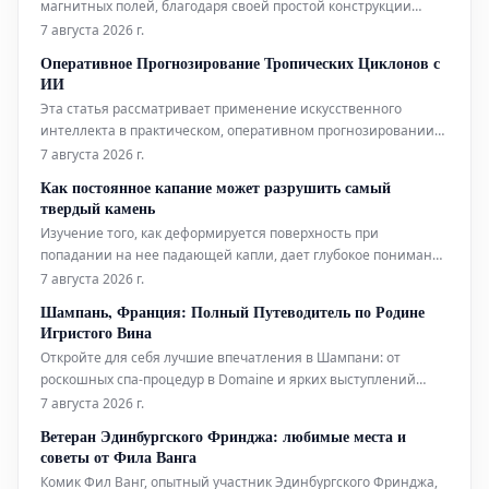
магнитных полей, благодаря своей простой конструкции
может составить конкуренцию гораздо более сложным
7 августа 2026 г.
аналогам, используемым в биофизических исследованиях.
Оперативное Прогнозирование Тропических Циклонов с
Помимо этого, новый датчик открывает интригующие
ИИ
перспективы для применения в таких
Эта статья рассматривает применение искусственного
интеллекта в практическом, оперативном прогнозировании
тропических циклонов. Технологии ИИ используются для
7 августа 2026 г.
повышения точности и своевременности прогнозов этих
Как постоянное капание может разрушить самый
суровых погодных явлений.
твердый камень
Изучение того, как деформируется поверхность при
попадании на нее падающей капли, дает глубокое понимание
эрозионной мощи воды.
7 августа 2026 г.
Шампань, Франция: Полный Путеводитель по Родине
Игристого Вина
Откройте для себя лучшие впечатления в Шампани: от
роскошных спа-процедур в Domaine и ярких выступлений
живого хип-хопа до уникальных дегустаций на речных судах.
7 августа 2026 г.
Мы также расскажем, где вкусно поесть и комфортно
Ветеран Эдинбургского Фринджа: любимые места и
остановиться в этом легендарном регионе.
советы от Фила Ванга
Комик Фил Ванг, опытный участник Эдинбургского Фринджа,