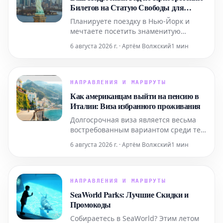
Билетов на Статую Свободы для
Поездки в Нью-Йорк
Планируете поездку в Нью-Йорк и
мечтаете посетить знаменитую
Статую Свободы? Этот подробный гид
6 августа 2026 г. · Артём Волжский
1 мин
содержит всю необходимую
информацию, которая поможет вам
легко приобрести билеты и
максимально эффективно
НАПРАВЛЕНИЯ И МАРШРУТЫ
подготовиться к визиту к этой
Как американцам выйти на пенсию в
всемирно известной
Италии: Виза избранного проживания
достопримечательности. Узнайте, как
Долгосрочная виза является весьма
забронир
востребованным вариантом среди тех,
кто планирует переехать в Италию на
6 августа 2026 г. · Артём Волжский
1 мин
постоянное жительство. Ниже
представлена ключевая информация,
которую следует знать.
НАПРАВЛЕНИЯ И МАРШРУТЫ
SeaWorld Parks: Лучшие Скидки и
Промокоды
Собираетесь в SeaWorld? Этим летом