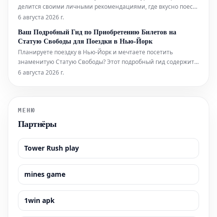
делится своими личными рекомендациями, где вкусно поесть
и выпить во время фестиваля в этом году. Он также указывает
6 августа 2026 г.
на лучшие шоу, билеты на которые еще можно
Ваш Подробный Гид по Приобретению Билетов на
забронировать.
Статую Свободы для Поездки в Нью-Йорк
Планируете поездку в Нью-Йорк и мечтаете посетить
знаменитую Статую Свободы? Этот подробный гид содержит
всю необходимую информацию, которая поможет вам легко
6 августа 2026 г.
приобрести билеты и максимально эффективно
подготовиться к визиту к этой всемирно известной
достопримечательности. Узнайте, как забронир
МЕНЮ
Партнёры
Tower Rush play
mines game
1win apk