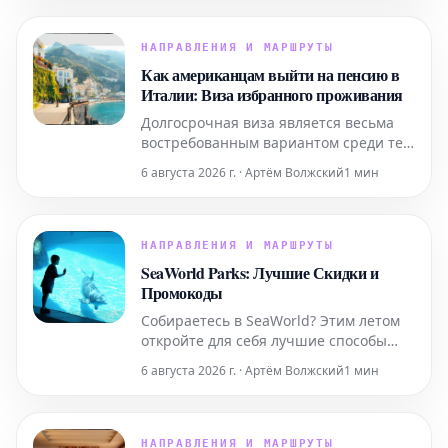
информацию, которая поможет вам
легко приобрести билеты и
максимально эффективно
НАПРАВЛЕНИЯ И МАРШРУТЫ
подготовиться к визиту к этой
Как американцам выйти на пенсию в
всемирно известной
Италии: Виза избранного проживания
достопримечательности. Узнайте, как
Долгосрочная виза является весьма
забронир
востребованным вариантом среди тех,
кто планирует переехать в Италию на
6 августа 2026 г. · Артём Волжский
1 мин
постоянное жительство. Ниже
представлена ключевая информация,
которую следует знать.
НАПРАВЛЕНИЯ И МАРШРУТЫ
SeaWorld Parks: Лучшие Скидки и
Промокоды
Собираетесь в SeaWorld? Этим летом
откройте для себя лучшие способы
получить скидки, начиная от
6 августа 2026 г. · Артём Волжский
1 мин
временных специальных
предложений и заканчивая
круглогодичным бесплатным входом
для учителей и военнослужащих.
НАПРАВЛЕНИЯ И МАРШРУТЫ