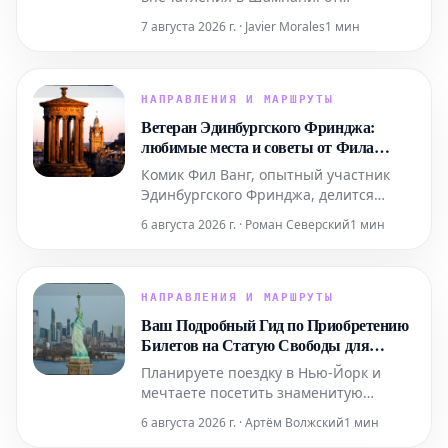
роскошных спа-процедур в Domaine и
7 августа 2026 г. · Javier Morales
1 мин
ярких выступлений живого хип-хопа
до уникальных дегустаций на речных
судах. Мы также расскажем, где вкусно
поесть и комфортно остановиться в
НАПРАВЛЕНИЯ И МАРШРУТЫ
этом легендарном регионе.
Ветеран Эдинбургского Фринджа:
любимые места и советы от Фила
Ванга
Комик Фил Ванг, опытный участник
Эдинбургского Фринджа, делится
своими личными рекомендациями, где
6 августа 2026 г. · Роман Северский
1 мин
вкусно поесть и выпить во время
фестиваля в этом году. Он также
указывает на лучшие шоу, билеты на
которые еще можно забронировать.
НАПРАВЛЕНИЯ И МАРШРУТЫ
Ваш Подробный Гид по Приобретению
Билетов на Статую Свободы для
Поездки в Нью-Йорк
Планируете поездку в Нью-Йорк и
мечтаете посетить знаменитую
Статую Свободы? Этот подробный гид
6 августа 2026 г. · Артём Волжский
1 мин
содержит всю необходимую