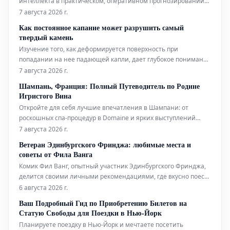
интеллекта в практическом, оперативном прогнозировании
тропических циклонов. Технологии ИИ используются для
7 августа 2026 г.
повышения точности и своевременности прогнозов этих
Как постоянное капание может разрушить самый
суровых погодных явлений.
твердый камень
Изучение того, как деформируется поверхность при
попадании на нее падающей капли, дает глубокое понимание
эрозионной мощи воды.
7 августа 2026 г.
Шампань, Франция: Полный Путеводитель по Родине
Игристого Вина
Откройте для себя лучшие впечатления в Шампани: от
роскошных спа-процедур в Domaine и ярких выступлений
живого хип-хопа до уникальных дегустаций на речных судах.
7 августа 2026 г.
Мы также расскажем, где вкусно поесть и комфортно
Ветеран Эдинбургского Фринджа: любимые места и
остановиться в этом легендарном регионе.
советы от Фила Ванга
Комик Фил Ванг, опытный участник Эдинбургского Фринджа,
делится своими личными рекомендациями, где вкусно поесть
и выпить во время фестиваля в этом году. Он также указывает
6 августа 2026 г.
на лучшие шоу, билеты на которые еще можно
Ваш Подробный Гид по Приобретению Билетов на
забронировать.
Статую Свободы для Поездки в Нью-Йорк
Планируете поездку в Нью-Йорк и мечтаете посетить