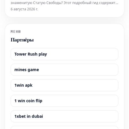
знаменитую Статую Свободы? Этот подробный гид содержит
всю необходимую информацию, которая поможет вам легко
6 августа 2026 г.
приобрести билеты и максимально эффективно
подготовиться к визиту к этой всемирно известной
достопримечательности. Узнайте, как забронир
МЕНЮ
Партнёры
Tower Rush play
mines game
1win apk
1 win coin flip
1xbet in dubai