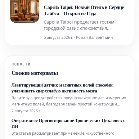
Capella Taipei: Новый Отель в Сердце
Тайбэя – Открытие Года
Capella Taipei предлагает гостям
городской оазис спокойствия,
гармонично интегрированный в
5 августа 2026 г. · Роман Валеев
1 мин
насыщенную жизнь города. Это место,
где безмятежность идеально
сочетается с динамичным ритмом
Тайбэя, создавая уникальное убежище
НОВОСТИ
в самом сердце событий.
Свежие материалы
Левитирующий датчик магнитных полей способен
улавливать сверхслабую активность мозга
Левитирующее устройство, предназначенное для измерения
магнитных полей, благодаря своей простой конструкции
может составить конкуренцию гораздо более сложным
7 августа 2026 г.
аналогам, используемым в биофизических исследованиях.
Оперативное Прогнозирование Тропических Циклонов с
Помимо этого, новый датчик открывает интригующие
ИИ
перспективы для применения в таких
Эта статья рассматривает применение искусственного