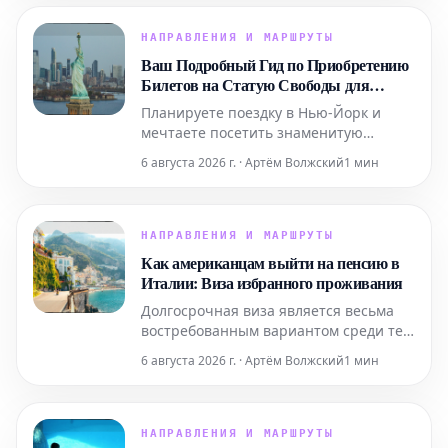
указывает на лучшие шоу, билеты на
которые еще можно забронировать.
НАПРАВЛЕНИЯ И МАРШРУТЫ
Ваш Подробный Гид по Приобретению
Билетов на Статую Свободы для
Поездки в Нью-Йорк
Планируете поездку в Нью-Йорк и
мечтаете посетить знаменитую
Статую Свободы? Этот подробный гид
6 августа 2026 г. · Артём Волжский
1 мин
содержит всю необходимую
информацию, которая поможет вам
легко приобрести билеты и
максимально эффективно
НАПРАВЛЕНИЯ И МАРШРУТЫ
подготовиться к визиту к этой
Как американцам выйти на пенсию в
всемирно известной
Италии: Виза избранного проживания
достопримечательности. Узнайте, как
Долгосрочная виза является весьма
забронир
востребованным вариантом среди тех,
кто планирует переехать в Италию на
6 августа 2026 г. · Артём Волжский
1 мин
постоянное жительство. Ниже
представлена ключевая информация,
которую следует знать.
НАПРАВЛЕНИЯ И МАРШРУТЫ