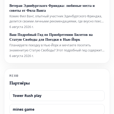
Мы также расскажем, где вкусно поесть и комфортно
Ветеран Эдинбургского Фринджа: любимые места и
остановиться в этом легендарном регионе.
советы от Фила Ванга
Комик Фил Ванг, опытный участник Эдинбургского Фринджа,
делится своими личными рекомендациями, где вкусно поесть
и выпить во время фестиваля в этом году. Он также указывает
6 августа 2026 г.
на лучшие шоу, билеты на которые еще можно
Ваш Подробный Гид по Приобретению Билетов на
забронировать.
Статую Свободы для Поездки в Нью-Йорк
Планируете поездку в Нью-Йорк и мечтаете посетить
знаменитую Статую Свободы? Этот подробный гид содержит
всю необходимую информацию, которая поможет вам легко
6 августа 2026 г.
приобрести билеты и максимально эффективно
подготовиться к визиту к этой всемирно известной
достопримечательности. Узнайте, как забронир
МЕНЮ
Партнёры
Tower Rush play
mines game