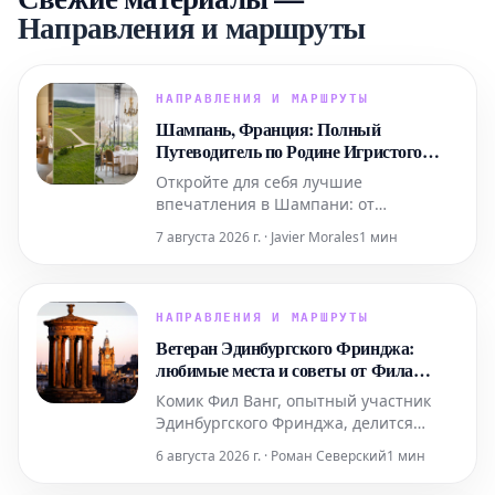
Направления и маршруты
НАПРАВЛЕНИЯ И МАРШРУТЫ
Шампань, Франция: Полный
Путеводитель по Родине Игристого
Вина
Откройте для себя лучшие
впечатления в Шампани: от
роскошных спа-процедур в Domaine и
7 августа 2026 г. · Javier Morales
1 мин
ярких выступлений живого хип-хопа
до уникальных дегустаций на речных
судах. Мы также расскажем, где вкусно
поесть и комфортно остановиться в
НАПРАВЛЕНИЯ И МАРШРУТЫ
этом легендарном регионе.
Ветеран Эдинбургского Фринджа:
любимые места и советы от Фила
Ванга
Комик Фил Ванг, опытный участник
Эдинбургского Фринджа, делится
своими личными рекомендациями, где
6 августа 2026 г. · Роман Северский
1 мин
вкусно поесть и выпить во время
фестиваля в этом году. Он также