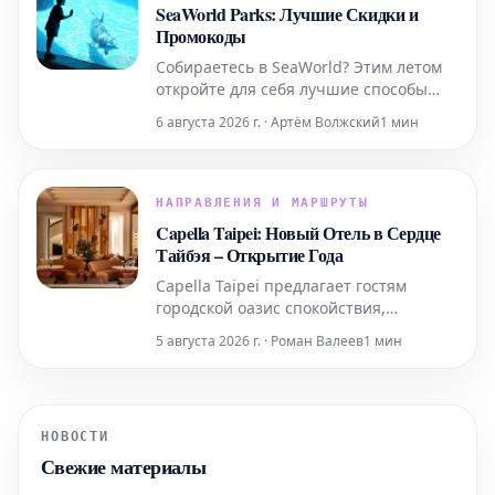
SeaWorld Parks: Лучшие Скидки и
Промокоды
Собираетесь в SeaWorld? Этим летом
откройте для себя лучшие способы
получить скидки, начиная от
6 августа 2026 г. · Артём Волжский
1 мин
временных специальных
предложений и заканчивая
круглогодичным бесплатным входом
для учителей и военнослужащих.
НАПРАВЛЕНИЯ И МАРШРУТЫ
Capella Taipei: Новый Отель в Сердце
Тайбэя – Открытие Года
Capella Taipei предлагает гостям
городской оазис спокойствия,
гармонично интегрированный в
5 августа 2026 г. · Роман Валеев
1 мин
насыщенную жизнь города. Это место,
где безмятежность идеально
сочетается с динамичным ритмом
Тайбэя, создавая уникальное убежище
НОВОСТИ
в самом сердце событий.
Свежие материалы