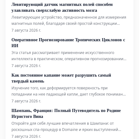
Левитирующий датчик магнитных полей способен
улавливать сверхслабую активность мозга
Левитирующее устройство, предназначенное для измерения
магнитных полей, благодаря своей простой конструкции
может составить конкуренцию гораздо более сложным
7 августа 2026 г.
аналогам, используемым в биофизических исследованиях.
Оперативное Прогнозирование Тропических Циклонов с
Помимо этого, новый датчик открывает интригующие
ИИ
перспективы для применения в таких
Эта статья рассматривает применение искусственного
интеллекта в практическом, оперативном прогнозировании
тропических циклонов. Технологии ИИ используются для
7 августа 2026 г.
повышения точности и своевременности прогнозов этих
Как постоянное капание может разрушить самый
суровых погодных явлений.
твердый камень
Изучение того, как деформируется поверхность при
попадании на нее падающей капли, дает глубокое понимание
эрозионной мощи воды.
7 августа 2026 г.
Шампань, Франция: Полный Путеводитель по Родине
Игристого Вина
Откройте для себя лучшие впечатления в Шампани: от
роскошных спа-процедур в Domaine и ярких выступлений
живого хип-хопа до уникальных дегустаций на речных судах.
7 августа 2026 г.