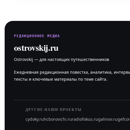
РЕДАКЦИОННОЕ МЕДИА
ostrovskij.ru
Ostrovskij — для настоящих путешественников
Ежедневная редакционная повестка, аналитика, интерв
тексты и ключевые материалы по теме сайта.
ДРУГИЕ НАШИ ПРОЕКТЫ
cydoky.ru
hcborovichi.ru
radiofokus.ru
galinov.ru
gefcor