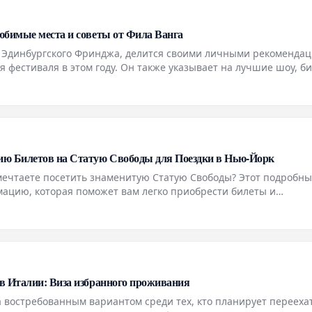
юбимые места и советы от Фила Ванга
к Эдинбургского Фринджа, делится своими личными рекомендац
мя фестиваля в этом году. Он также указывает на лучшие шоу, б
ать.
ию Билетов на Статую Свободы для Поездки в Нью-Йорк
мечтаете посетить знаменитую Статую Свободы? Этот подробны
ацию, которая поможет вам легко приобрести билеты и
ться к визиту к этой всемирно известной достопримечательнос
в Италии: Виза избранного проживания
 востребованным вариантом среди тех, кто планирует перееха