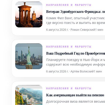
НАПРАВЛЕНИЯ И МАРШРУТЫ
Ветеран Эдинбургского Фринджа: л
Комик Фил Ванг, опытный участни
где вкусно поесть и выпить во вре
на которые еще можно заброниров
6 августа 2026 г. · Роман Северский
1 мин
НАПРАВЛЕНИЯ И МАРШРУТЫ
Ваш Подробный Гид по Приобретен
Планируете поездку в Нью-Йорк и 
содержит всю необходимую информ
максимально эффективно подготови
6 августа 2026 г. · Артём Волжский
1 мин
Узнайте, как забронир
НАПРАВЛЕНИЯ И МАРШРУТЫ
Как американцам выйти на пенсию 
Долгосрочная виза является весьма