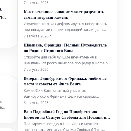
оперативном прогнозировании тропических
7 августа 2026 г.
,
циклонов. Технологии ИИ используются для
Как постоянное капание может разрушить
повышения точности и своевременности
ты,
самый твердый камень
прогнозов этих суровых погодных явлений.
Изучение того, как деформируется поверхность
при попадании на нее падающей капли, дает
глубокое понимание эрозионной мощи воды.
7 августа 2026 г.
Шампань, Франция: Полный Путеводитель
по Родине Игристого Вина
Откройте для себя лучшие впечатления в
Шампани: от роскошных спа-процедур в Domaine
и ярких выступлений живого хип-хопа до
7 августа 2026 г.
уникальных дегустаций на речных судах. Мы
Ветеран Эдинбургского Фринджа: любимые
также расскажем, где вкусно поесть и комфортно
места и советы от Фила Ванга
остановиться в этом легендарном регионе.
Комик Фил Ванг, опытный участник
Эдинбургского Фринджа, делится своими
х
личными рекомендациями, где вкусно поесть и
6 августа 2026 г.
е
выпить во время фестиваля в этом году. Он также
Ваш Подробный Гид по Приобретению
указывает на лучшие шоу, билеты на которые
Билетов на Статую Свободы для Поездки в
еще можно забронировать.
Нью-Йорк
Планируете поездку в Нью-Йорк и мечтаете
посетить знаменитую Статую Свободы? Этот