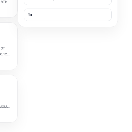
ать.
1x
 от
телей
тмом