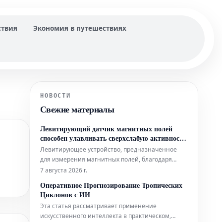
ствия
Экономия в путешествиях
НОВОСТИ
Свежие материалы
Левитирующий датчик магнитных полей
способен улавливать сверхслабую активность
мозга
Левитирующее устройство, предназначенное
для измерения магнитных полей, благодаря
своей простой конструкции может составить
7 августа 2026 г.
конкуренцию гораздо более сложным аналогам,
Оперативное Прогнозирование Тропических
используемым в биофизических исследованиях.
Циклонов с ИИ
Помимо этого, новый датчик открывает
Эта статья рассматривает применение
интригующие перспективы для применения в
искусственного интеллекта в практическом,
таких