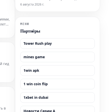
подробный гид содержит всю необходимую
6 августа 2026 г.
информацию, которая поможет вам легко
приобрести билеты и максимально эффективно
иями,
подготовиться к визиту к этой всемирно
илеты
известной достопримечательности. Узнайте, как
МЕНЮ
забронир
Партнёры
Tower Rush play
mines game
й гид
1win apk
ти.
1 win coin flip
1xbet in dubai
ть в
Новости Серии А