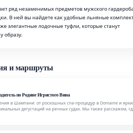
гает ряд незаменимых предметов мужского гардероба
ки. В ней вы найдете как удобные льняные комплек
акже элегантные лодочные туфли, которые станут
 образу.
ия и маршруты
итель по Родине Игристого Вина
ения в Шампани: от роскошных спа-процедур в Domaine и ярки
икальных дегустаций на речных судах. Мы также расскажем, гд
иться в этом легендарном регионе.