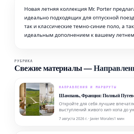
Новая летняя коллекция Mr. Porter предла
идеально подходящих для отпускной поезд
так и классические темно-синие поло, а т
идеальным дополнением к вашему летнему
РУБРИКА
Свежие материалы
—
Направлен
НАПРАВЛЕНИЯ И МАРШРУТЫ
Шампань, Франция: Полный Путевод
Откройте для себя лучшие впечатл
выступлений живого хип-хопа до ун
вкусно поесть и комфортно останов
7 августа 2026 г. · Javier Morales
1 мин