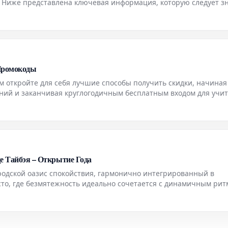
 Ниже представлена ключевая информация, которую следует зн
 Промокоды
м откройте для себя лучшие способы получить скидки, начиная
ий и заканчивая круглогодичным бесплатным входом для учи
це Тайбэя – Открытие Года
городской оазис спокойствия, гармонично интегрированный в
то, где безмятежность идеально сочетается с динамичным ри
ище в самом сердце событий.