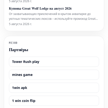
настоящему расслабиться и восстановить силы, получив
5 августа 2026 г.
заслуженный отдых и покой.
Купоны Great Wolf Lodge на август 2026
От захватывающих приключений в крытом аквапарке до
уютных тематических люксов – используйте промокод Great
Wolf Lodge, чтобы сэкономить до 50% на следующем
5 августа 2026 г.
незабываемом семейном отдыхе.
МЕНЮ
Партнёры
Tower Rush play
mines game
1win apk
1 win coin flip