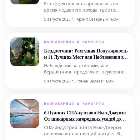
путешествий, я беру ее с собой повсюду
Его эффективность проявилась во
время недавнего похода, где это
охлаждающее одеяло обеспечило
5 августа 2026 г. · Архип Северный
1 мин
столь необходимый комфорт в жаркие
и влажные ночи.
НАПРАВЛЕНИЯ И МАРШРУТЫ
Бердвотчинг: Растущая Популярность
и 11 Лучших Мест для Наблюдения за
Птицами
Наблюдение за птицами, или
бердвотчинг, продолжает неуклонно
набирать популярность, привлекая
5 августа 2026 г. · Роман Валеев
1 мин
энтузиастов со всего мира к поиску
выдающихся мест для своего
увлечения. Эти замечательные
направления предлагают необычайно
НАПРАВЛЕНИЯ И МАРШРУТЫ
разнообразные экосистемы — от
6 Лучших СПА-центров Нью-Джерси:
безмятежных холмов Шотландии до
От шикарных загородных усадеб до
пышных, экзоти
бань на променаде
СПА-индустрия штата Нью-Джерси
переживает настоящий расцвет. В
этой статье мы расскажем, где можно