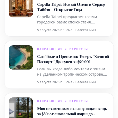
Capella Taipei: Новый Отель в Сердце
Тайбэя – Открытие Года
Capella Taipei предлагает гостям
городской оазис спокойствия,
гармонично интегрированный в
5 августа 2026 г. · Роман Валеев
1 мин
насыщенную жизнь города. Это место,
где безмятежность идеально
сочетается с динамичным ритмом
Тайбэя, создавая уникальное убежище
НАПРАВЛЕНИЯ И МАРШРУТЫ
в самом сердце событий.
Сан-Томе и Принсипи: Теперь "Золотой
Паспорт" Доступен за $90 000
Если вы когда-либо мечтали о жизни
на удаленном тропическом острове,
новая программа "золотого паспорта"
5 августа 2026 г. · Роман Валеев
1 мин
Сан-Томе и Принсипи может стать
вашим пропуском к этой мечте.
НАПРАВЛЕНИЯ И МАРШРУТЫ
Моя незаменимая охлаждающая вещь
за $30: от аномальной жары до