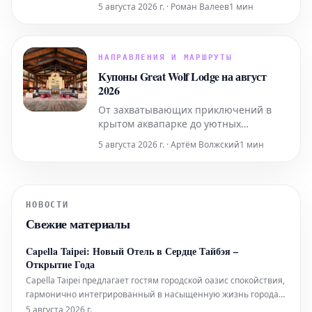
5 августа 2026 г. · Роман Валеев
1 мин
по-настоящему расслабиться и
восстановить силы, получив
заслуженный отдых и покой.
НАПРАВЛЕНИЯ И МАРШРУТЫ
Купоны Great Wolf Lodge на август
2026
От захватывающих приключений в
крытом аквапарке до уютных
тематических люксов – используйте
5 августа 2026 г. · Артём Волжский
1 мин
промокод Great Wolf Lodge, чтобы
сэкономить до 50% на следующем
незабываемом семейном отдыхе.
НОВОСТИ
Свежие материалы
Capella Taipei: Новый Отель в Сердце Тайбэя –
Открытие Года
Capella Taipei предлагает гостям городской оазис спокойствия,
гармонично интегрированный в насыщенную жизнь города.
Это место, где безмятежность идеально сочетается с
5 августа 2026 г.