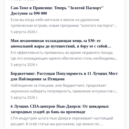
динамичным ритмом Тайбэя, создавая уникальное убежище
Сан-Томе и Принсипи: Теперь "Золотой Паспорт"
в самом сердце событий.
Доступен за $90 000
Если вы когда-либо мечтали о жизни на удаленном
тропическом острове, новая программа "золотого паспорта"
Сан-Томе и Принсипи может стать вашим пропуском к этой
5 августа 2026 г.
мечте.
Моя незаменимая охлаждающая вещь за $30: от
аномальной жары до путешествий, я беру ее с собой
повсюду
Его эффективность проявилась во время недавнего похода,
где это охлаждающее одеяло обеспечило столь необходимый
комфорт в жаркие и влажные ночи.
5 августа 2026 г.
Бердвотчинг: Растущая Популярность и 11 Лучших Мест
для Наблюдения за Птицами
Наблюдение за птицами, или бердвотчинг, продолжает
неуклонно набирать популярность, привлекая энтузиастов со
всего мира к поиску выдающихся мест для своего увлечения.
5 августа 2026 г.
Эти замечательные направления предлагают необычайно
6 Лучших СПА-центров Нью-Джерси: От шикарных
разнообразные экосистемы — от безмятежных холмов
загородных усадеб до бань на променаде
Шотландии до пышных, экзоти
СПА-индустрия штата Нью-Джерси переживает настоящий
расцвет. В этой статье мы расскажем, где можно по-