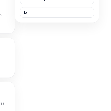
1x
с-
руя
ва,