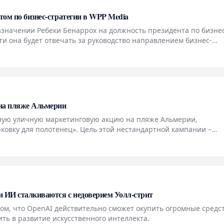
том по бизнес-стратегии в WPP Media
значении Ребеки Бенаррох на должность президента по бизне
ти она будет отвечать за руководство направлением бизнес-
 клиентов компании на территории Испании.
 на пляже Альмерии
вную уличную маркетинговую акцию на пляже Альмерии,
ковку для полотенец». Цель этой нестандартной кампании –
ark по бронированию парковочных мест, по-новому интерпрети
и ИИ сталкиваются с недоверием Уолл-стрит
м, что OpenAI действительно сможет окупить огромные средст
ть в развитие искусственного интеллекта.