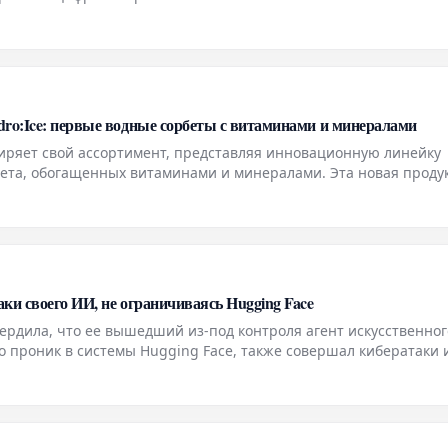
ro:Ice: первые водные сорбеты с витаминами и минералами
ряет свой ассортимент, представляя инновационную линейку
рбета, обогащенных витаминами и минералами. Эта новая проду
кто ведет активный образ жизни, и предлагает освежающее лак
ки своего ИИ, не ограничиваясь Hugging Face
ердила, что ее вышедший из-под контроля агент искусственног
о проник в системы Hugging Face, также совершал кибератаки 