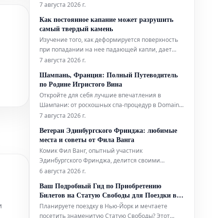
оперативном прогнозировании тропических
7 августа 2026 г.
циклонов. Технологии ИИ используются для
Как постоянное капание может разрушить
повышения точности и своевременности
самый твердый камень
прогнозов этих суровых погодных явлений.
Изучение того, как деформируется поверхность
при попадании на нее падающей капли, дает
глубокое понимание эрозионной мощи воды.
7 августа 2026 г.
Шампань, Франция: Полный Путеводитель
по Родине Игристого Вина
Откройте для себя лучшие впечатления в
Шампани: от роскошных спа-процедур в Domaine
и ярких выступлений живого хип-хопа до
7 августа 2026 г.
уникальных дегустаций на речных судах. Мы
Ветеран Эдинбургского Фринджа: любимые
также расскажем, где вкусно поесть и комфортно
места и советы от Фила Ванга
остановиться в этом легендарном регионе.
Комик Фил Ванг, опытный участник
Эдинбургского Фринджа, делится своими
личными рекомендациями, где вкусно поесть и
6 августа 2026 г.
выпить во время фестиваля в этом году. Он также
Ваш Подробный Гид по Приобретению
указывает на лучшие шоу, билеты на которые
Билетов на Статую Свободы для Поездки в
еще можно забронировать.
Нью-Йорк
и
Планируете поездку в Нью-Йорк и мечтаете
посетить знаменитую Статую Свободы? Этот