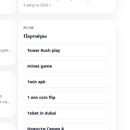
подробный гид содержит всю необходимую
6 августа 2026 г.
информацию, которая поможет вам легко
приобрести билеты и максимально эффективно
подготовиться к визиту к этой всемирно
известной достопримечательности. Узнайте, как
МЕНЮ
забронир
Партнёры
кция
Tower Rush play
омство
mines game
1win apk
о
1 win coin flip
и на
1xbet in dubai
Новости Серии А