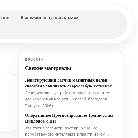
ствия
Экономия в путешествиях
НОВОСТИ
Свежие материалы
Левитирующий датчик магнитных полей
способен улавливать сверхслабую активность
мозга
Левитирующее устройство, предназначенное
для измерения магнитных полей, благодаря
своей простой конструкции может составить
7 августа 2026 г.
конкуренцию гораздо более сложным аналогам,
Оперативное Прогнозирование Тропических
используемым в биофизических исследованиях.
Циклонов с ИИ
Помимо этого, новый датчик открывает
Эта статья рассматривает применение
интригующие перспективы для применения в
искусственного интеллекта в практическом,
таких