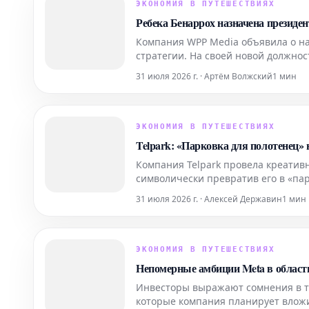
ЭКОНОМИЯ В ПУТЕШЕСТВИЯХ
Ребека Бенаррох назначена президен
Компания WPP Media объявила о на
стратегии. На своей новой должнос
стратегии и стимулирование роста
31 июля 2026 г. · Артём Волжский
1 мин
ЭКОНОМИЯ В ПУТЕШЕСТВИЯХ
Telpark: «Парковка для полотенец»
Компания Telpark провела креати
символически превратив его в «пар
привлечь внимание к сервису Telp
31 июля 2026 г. · Алексей Державин
1 мин
один из самых узнаваемых лет
ЭКОНОМИЯ В ПУТЕШЕСТВИЯХ
Непомерные амбиции Meta в област
Инвесторы выражают сомнения в то
которые компания планирует вложи