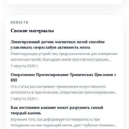
компания планирует вложить в
развитие искусственного интеллекта.
НОВОСТИ
Свежие материалы
Левитирующий датчик магнитных полей способен
улавливать сверхслабую активность мозга
Левитирующее устройство, предназначенное для измерения
магнитных полей, благодаря своей простой конструкции
может составить конкуренцию гораздо более сложным
7 августа 2026 г.
аналогам, используемым в биофизических исследованиях.
Оперативное Прогнозирование Тропических Циклонов с
Помимо этого, новый датчик открывает интригующие
ИИ
перспективы для применения в таких
Эта статья рассматривает применение искусственного
интеллекта в практическом, оперативном прогнозировании
тропических циклонов. Технологии ИИ используются для
7 августа 2026 г.
повышения точности и своевременности прогнозов этих
Как постоянное капание может разрушить самый
суровых погодных явлений.
твердый камень
Изучение того, как деформируется поверхность при
попадании на нее падающей капли, дает глубокое понимание