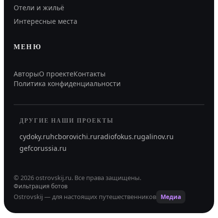
Отели и жильё
Интересные места
МЕНЮ
Авторы
О проекте
Контакты
Политика конфиденциальности
ДРУГИЕ НАШИ ПРОЕКТЫ
cydoky.ru
hcborovichi.ru
radiofokus.ru
galinov.ru
gefcorussia.ru
©
2026
ostrovskij.ru
.
Все права защищены.
Фильтрация ботов
Ostrovskij — для настоящих путешественников
Медиа