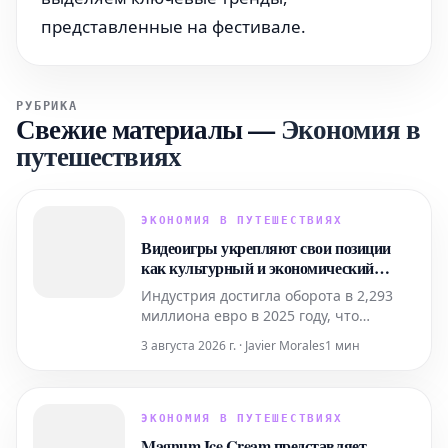
представленные на фестивале.
РУБРИКА
Свежие материалы
—
Экономия в
путешествиях
ЭКОНОМИЯ В ПУТЕШЕСТВИЯХ
Видеоигры укрепляют свои позиции
как культурный и экономический
двигатель Испании: уже 22,8 миллиона
Индустрия достигла оборота в 2,293
игроков
миллиона евро в 2025 году, что
подтверждает ее расширение и
3 августа 2026 г. · Javier Morales
1 мин
значимость, выходящие за рамки
простого цифрового развлечения.
ЭКОНОМИЯ В ПУТЕШЕСТВИЯХ
Magnum Ice Cream представляет