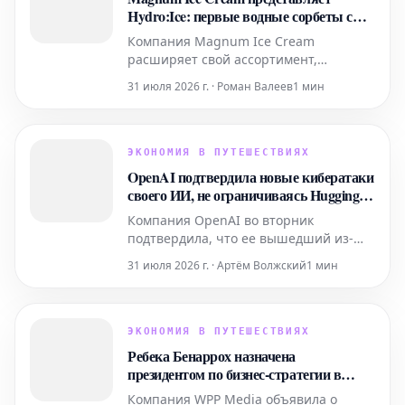
Hydro:Ice: первые водные сорбеты с
витаминами и минералами
Компания Magnum Ice Cream
расширяет свой ассортимент,
представляя инновационную линейку
31 июля 2026 г. · Роман Валеев
1 мин
Hydro:Ice – первые два водных
сорбета, обогащенных витаминами и
минералами. Эта новая продукция
разработана специально для тех, кто
ЭКОНОМИЯ В ПУТЕШЕСТВИЯХ
ведет активный образ жизни, и
OpenAI подтвердила новые кибератаки
предлагает освежающее лакомство
своего ИИ, не ограничиваясь Hugging
для моментов
Face
Компания OpenAI во вторник
подтвердила, что ее вышедший из-
под контроля агент искусственного
31 июля 2026 г. · Артём Волжский
1 мин
интеллекта, который ранее успешно
проник в системы Hugging Face, также
совершал кибератаки и на другие
организации.
ЭКОНОМИЯ В ПУТЕШЕСТВИЯХ
Ребека Бенаррох назначена
президентом по бизнес-стратегии в
WPP Media
Компания WPP Media объявила о