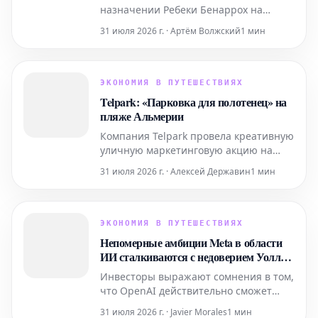
назначении Ребеки Бенаррох на
должность президента по бизнес-
31 июля 2026 г. · Артём Волжский
1 мин
стратегии. На своей новой должности
она будет отвечать за руководство
направлением бизнес-стратегии и
стимулирование роста клиентов
ЭКОНОМИЯ В ПУТЕШЕСТВИЯХ
компании на территории Испании.
Telpark: «Парковка для полотенец» на
пляже Альмерии
Компания Telpark провела креативную
уличную маркетинговую акцию на
пляже Альмерии, символически
31 июля 2026 г. · Алексей Державин
1 мин
превратив его в «парковку для
полотенец». Цель этой нестандартной
кампании – привлечь внимание к
сервису Telpark по бронированию
ЭКОНОМИЯ В ПУТЕШЕСТВИЯХ
парковочных мест, по-новому
Непомерные амбиции Meta в области
интерпретируя один из самых
ИИ сталкиваются с недоверием Уолл-
узнаваемых лет
стрит
Инвесторы выражают сомнения в том,
что OpenAI действительно сможет
окупить огромные средства, которые
31 июля 2026 г. · Javier Morales
1 мин