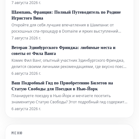
эрозионной мощи воды.
7 августа 2026 г.
Шампань, Франция: Полный Путеводитель по Родине
Игристого Вина
Откройте для себя лучшие впечатления в Шампани: от
роскошных спа-процедур в Domaine и ярких выступлений
живого хип-хопа до уникальных дегустаций на речных судах.
7 августа 2026 г.
Мы также расскажем, где вкусно поесть и комфортно
Ветеран Эдинбургского Фринджа: любимые места и
остановиться в этом легендарном регионе.
советы от Фила Ванга
Комик Фил Ванг, опытный участник Эдинбургского Фринджа,
делится своими личными рекомендациями, где вкусно поесть
и выпить во время фестиваля в этом году. Он также указывает
6 августа 2026 г.
на лучшие шоу, билеты на которые еще можно
Ваш Подробный Гид по Приобретению Билетов на
забронировать.
Статую Свободы для Поездки в Нью-Йорк
Планируете поездку в Нью-Йорк и мечтаете посетить
знаменитую Статую Свободы? Этот подробный гид содержит
всю необходимую информацию, которая поможет вам легко
6 августа 2026 г.
приобрести билеты и максимально эффективно
подготовиться к визиту к этой всемирно известной
достопримечательности. Узнайте, как забронир
МЕНЮ