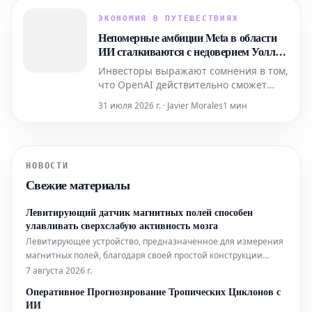
кампании – привлечь внимание к
сервису Telpark по бронированию
ЭКОНОМИЯ В ПУТЕШЕСТВИЯХ
парковочных мест, по-новому
Непомерные амбиции Meta в области
интерпретируя один из самых
ИИ сталкиваются с недоверием Уолл-
узнаваемых лет
стрит
Инвесторы выражают сомнения в том,
что OpenAI действительно сможет
окупить огромные средства, которые
31 июля 2026 г. · Javier Morales
1 мин
компания планирует вложить в
развитие искусственного интеллекта.
НОВОСТИ
Свежие материалы
Левитирующий датчик магнитных полей способен
улавливать сверхслабую активность мозга
Левитирующее устройство, предназначенное для измерения
магнитных полей, благодаря своей простой конструкции
может составить конкуренцию гораздо более сложным
7 августа 2026 г.
аналогам, используемым в биофизических исследованиях.
Оперативное Прогнозирование Тропических Циклонов с
Помимо этого, новый датчик открывает интригующие
ИИ
перспективы для применения в таких