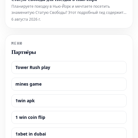
Планируете поездку в Нью-Йорк и мечтаете посетить
знаменитую Статую Свободы? Этот подробный гид содержит
всю необходимую информацию, которая поможет вам легко
6 августа 2026 г.
приобрести билеты и максимально эффективно
подготовиться к визиту к этой всемирно известной
достопримечательности. Узнайте, как забронир
МЕНЮ
Партнёры
Tower Rush play
mines game
1win apk
1 win coin flip
1xbet in dubai