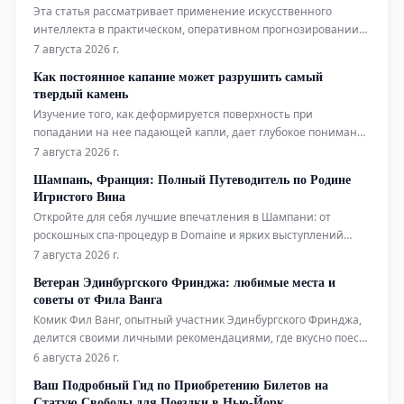
Эта статья рассматривает применение искусственного
интеллекта в практическом, оперативном прогнозировании
тропических циклонов. Технологии ИИ используются для
7 августа 2026 г.
повышения точности и своевременности прогнозов этих
Как постоянное капание может разрушить самый
суровых погодных явлений.
твердый камень
Изучение того, как деформируется поверхность при
попадании на нее падающей капли, дает глубокое понимание
эрозионной мощи воды.
7 августа 2026 г.
Шампань, Франция: Полный Путеводитель по Родине
Игристого Вина
Откройте для себя лучшие впечатления в Шампани: от
роскошных спа-процедур в Domaine и ярких выступлений
живого хип-хопа до уникальных дегустаций на речных судах.
7 августа 2026 г.
Мы также расскажем, где вкусно поесть и комфортно
Ветеран Эдинбургского Фринджа: любимые места и
остановиться в этом легендарном регионе.
советы от Фила Ванга
Комик Фил Ванг, опытный участник Эдинбургского Фринджа,
делится своими личными рекомендациями, где вкусно поесть
и выпить во время фестиваля в этом году. Он также указывает
6 августа 2026 г.
на лучшие шоу, билеты на которые еще можно
Ваш Подробный Гид по Приобретению Билетов на
забронировать.
Статую Свободы для Поездки в Нью-Йорк