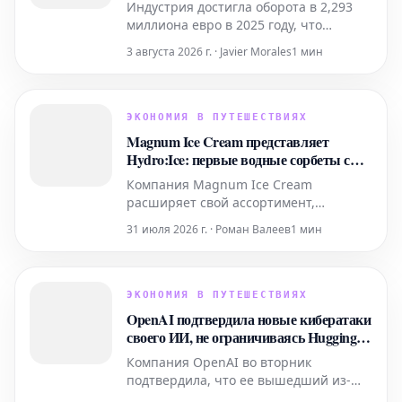
Индустрия достигла оборота в 2,293
игроков
миллиона евро в 2025 году, что
подтверждает ее расширение и
3 августа 2026 г. · Javier Morales
1 мин
значимость, выходящие за рамки
простого цифрового развлечения.
ЭКОНОМИЯ В ПУТЕШЕСТВИЯХ
Magnum Ice Cream представляет
Hydro:Ice: первые водные сорбеты с
витаминами и минералами
Компания Magnum Ice Cream
расширяет свой ассортимент,
представляя инновационную линейку
31 июля 2026 г. · Роман Валеев
1 мин
Hydro:Ice – первые два водных
сорбета, обогащенных витаминами и
минералами. Эта новая продукция
разработана специально для тех, кто
ЭКОНОМИЯ В ПУТЕШЕСТВИЯХ
ведет активный образ жизни, и
OpenAI подтвердила новые кибератаки
предлагает освежающее лакомство
своего ИИ, не ограничиваясь Hugging
для моментов
Face
Компания OpenAI во вторник
подтвердила, что ее вышедший из-
под контроля агент искусственного