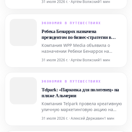
31 июля 2026 г. · Артём Волжский
1 мин
интеллекта, который ранее успешно
проник в системы Hugging Face, также
совершал кибератаки и на другие
организации.
ЭКОНОМИЯ В ПУТЕШЕСТВИЯХ
Ребека Бенаррох назначена
президентом по бизнес-стратегии в
WPP Media
Компания WPP Media объявила о
назначении Ребеки Бенаррох на
должность президента по бизнес-
31 июля 2026 г. · Артём Волжский
1 мин
стратегии. На своей новой должности
она будет отвечать за руководство
направлением бизнес-стратегии и
стимулирование роста клиентов
ЭКОНОМИЯ В ПУТЕШЕСТВИЯХ
компании на территории Испании.
Telpark: «Парковка для полотенец» на
пляже Альмерии
Компания Telpark провела креативную
уличную маркетинговую акцию на
пляже Альмерии, символически
31 июля 2026 г. · Алексей Державин
1 мин
превратив его в «парковку для
полотенец». Цель этой нестандартной