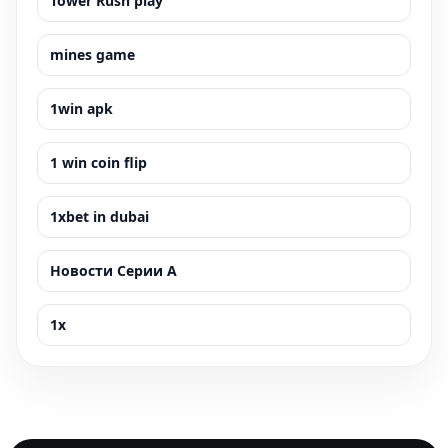
Tower Rush play
mines game
1win apk
1 win coin flip
1xbet in dubai
Новости Серии А
1x