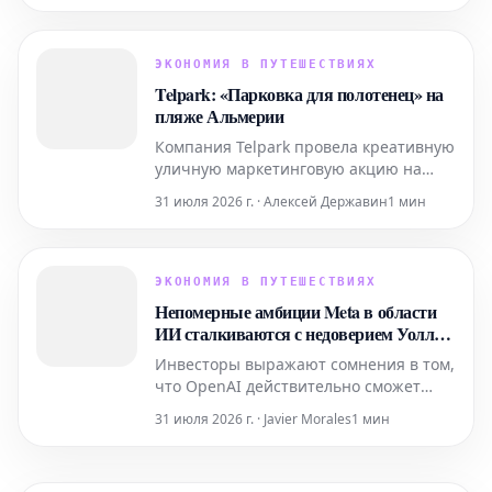
она будет отвечать за руководство
направлением бизнес-стратегии и
стимулирование роста клиентов
ЭКОНОМИЯ В ПУТЕШЕСТВИЯХ
компании на территории Испании.
Telpark: «Парковка для полотенец» на
пляже Альмерии
Компания Telpark провела креативную
уличную маркетинговую акцию на
пляже Альмерии, символически
31 июля 2026 г. · Алексей Державин
1 мин
превратив его в «парковку для
полотенец». Цель этой нестандартной
кампании – привлечь внимание к
сервису Telpark по бронированию
ЭКОНОМИЯ В ПУТЕШЕСТВИЯХ
парковочных мест, по-новому
Непомерные амбиции Meta в области
интерпретируя один из самых
ИИ сталкиваются с недоверием Уолл-
узнаваемых лет
стрит
Инвесторы выражают сомнения в том,
что OpenAI действительно сможет
окупить огромные средства, которые
31 июля 2026 г. · Javier Morales
1 мин
компания планирует вложить в
развитие искусственного интеллекта.