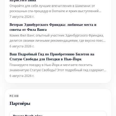
Откройте для себя лучшие впечатления в Шампани: от
роскошных спа-процедур в Domaine и ярких выступлений
живого хип-хопа до уникальных дегустаций на речных судах.
7 августа 2026 г.
Мы также расскажем, где вкусно поесть и комфортно
Ветеран Эдинбургского Фринджа: любимые места и
остановиться в этом легендарном регионе.
советы от Фила Ванга
Комик Фил Ванг, опытный участник Эдинбургского Фринджа,
делится своими личными рекомендациями, где вкусно поесть
и выпить во время фестиваля в этом году. Он также указывает
6 августа 2026 г.
на лучшие шоу, билеты на которые еще можно
Ваш Подробный Гид по Приобретению Билетов на
забронировать.
Статую Свободы для Поездки в Нью-Йорк
Планируете поездку в Нью-Йорк и мечтаете посетить
знаменитую Статую Свободы? Этот подробный гид содержит
всю необходимую информацию, которая поможет вам легко
6 августа 2026 г.
приобрести билеты и максимально эффективно
подготовиться к визиту к этой всемирно известной
достопримечательности. Узнайте, как забронир
МЕНЮ
Партнёры