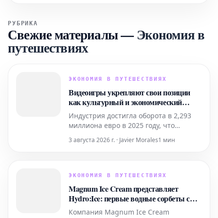
РУБРИКА
Свежие материалы
—
Экономия в
путешествиях
ЭКОНОМИЯ В ПУТЕШЕСТВИЯХ
Видеоигры укрепляют свои позиции
как культурный и экономический
двигатель Испании: уже 22,8 миллиона
Индустрия достигла оборота в 2,293
игроков
миллиона евро в 2025 году, что
подтверждает ее расширение и
3 августа 2026 г. · Javier Morales
1 мин
значимость, выходящие за рамки
простого цифрового развлечения.
ЭКОНОМИЯ В ПУТЕШЕСТВИЯХ
Magnum Ice Cream представляет
Hydro:Ice: первые водные сорбеты с
витаминами и минералами
Компания Magnum Ice Cream