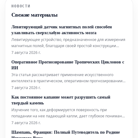
НОВОСТИ
Свежие материалы
Левитирующий датчик магнитных полей способен
улавливать сверхслабую активность мозга
Левитирующее устройство, предназначенное для измерения
магнитных полей, благодаря своей простой конструкции
может составить конкуренцию гораздо более сложным
7 августа 2026 г.
аналогам, используемым в биофизических исследованиях.
Оперативное Прогнозирование Тропических Циклонов с
Помимо этого, новый датчик открывает интригующие
ИИ
перспективы для применения в таких
Эта статья рассматривает применение искусственного
интеллекта в практическом, оперативном прогнозировании
тропических циклонов. Технологии ИИ используются для
7 августа 2026 г.
повышения точности и своевременности прогнозов этих
Как постоянное капание может разрушить самый
суровых погодных явлений.
твердый камень
Изучение того, как деформируется поверхность при
попадании на нее падающей капли, дает глубокое понимание
эрозионной мощи воды.
7 августа 2026 г.
Шампань, Франция: Полный Путеводитель по Родине
Игристого Вина