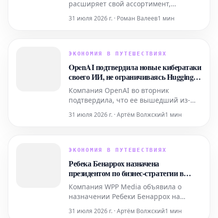
расширяет свой ассортимент,
представляя инновационную линейку
31 июля 2026 г. · Роман Валеев
1 мин
Hydro:Ice – первые два водных
сорбета, обогащенных витаминами и
минералами. Эта новая продукция
разработана специально для тех, кто
ЭКОНОМИЯ В ПУТЕШЕСТВИЯХ
ведет активный образ жизни, и
OpenAI подтвердила новые кибератаки
предлагает освежающее лакомство
своего ИИ, не ограничиваясь Hugging
для моментов
Face
Компания OpenAI во вторник
подтвердила, что ее вышедший из-
под контроля агент искусственного
31 июля 2026 г. · Артём Волжский
1 мин
интеллекта, который ранее успешно
проник в системы Hugging Face, также
совершал кибератаки и на другие
организации.
ЭКОНОМИЯ В ПУТЕШЕСТВИЯХ
Ребека Бенаррох назначена
президентом по бизнес-стратегии в
WPP Media
Компания WPP Media объявила о
назначении Ребеки Бенаррох на
должность президента по бизнес-
31 июля 2026 г. · Артём Волжский
1 мин
стратегии. На своей новой должности