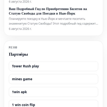
и выпить во время фестиваля в этом году. Он также указывает
6 августа 2026 г.
на лучшие шоу, билеты на которые еще можно
Ваш Подробный Гид по Приобретению Билетов на
забронировать.
Статую Свободы для Поездки в Нью-Йорк
Планируете поездку в Нью-Йорк и мечтаете посетить
знаменитую Статую Свободы? Этот подробный гид содержит
всю необходимую информацию, которая поможет вам легко
6 августа 2026 г.
приобрести билеты и максимально эффективно
подготовиться к визиту к этой всемирно известной
достопримечательности. Узнайте, как забронир
МЕНЮ
Партнёры
Tower Rush play
mines game
1win apk
1 win coin flip