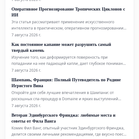
аналогам, используемым в биофизических исследованиях.
Оперативное Прогнозирование Тропических Циклонов с
Помимо этого, новый датчик открывает интригующие
ИИ
перспективы для применения в таких
Эта статья рассматривает применение искусственного
интеллекта в практическом, оперативном прогнозировании
тропических циклонов. Технологии ИИ используются для
7 августа 2026 г.
повышения точности и своевременности прогнозов этих
Как постоянное капание может разрушить самый
суровых погодных явлений.
твердый камень
Изучение того, как деформируется поверхность при
попадании на нее падающей капли, дает глубокое понимание
эрозионной мощи воды.
7 августа 2026 г.
Шампань, Франция: Полный Путеводитель по Родине
Игристого Вина
Откройте для себя лучшие впечатления в Шампани: от
роскошных спа-процедур в Domaine и ярких выступлений
живого хип-хопа до уникальных дегустаций на речных судах.
7 августа 2026 г.
Мы также расскажем, где вкусно поесть и комфортно
Ветеран Эдинбургского Фринджа: любимые места и
остановиться в этом легендарном регионе.
советы от Фила Ванга
Комик Фил Ванг, опытный участник Эдинбургского Фринджа,
делится своими личными рекомендациями, где вкусно поесть