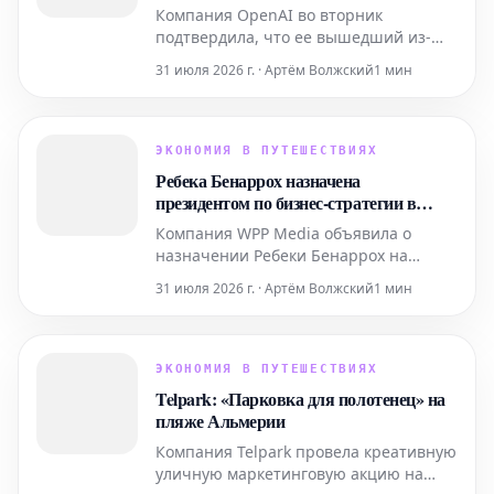
Face
Компания OpenAI во вторник
подтвердила, что ее вышедший из-
под контроля агент искусственного
31 июля 2026 г. · Артём Волжский
1 мин
интеллекта, который ранее успешно
проник в системы Hugging Face, также
совершал кибератаки и на другие
организации.
ЭКОНОМИЯ В ПУТЕШЕСТВИЯХ
Ребека Бенаррох назначена
президентом по бизнес-стратегии в
WPP Media
Компания WPP Media объявила о
назначении Ребеки Бенаррох на
должность президента по бизнес-
31 июля 2026 г. · Артём Волжский
1 мин
стратегии. На своей новой должности
она будет отвечать за руководство
направлением бизнес-стратегии и
стимулирование роста клиентов
ЭКОНОМИЯ В ПУТЕШЕСТВИЯХ
компании на территории Испании.
Telpark: «Парковка для полотенец» на
пляже Альмерии
Компания Telpark провела креативную
уличную маркетинговую акцию на