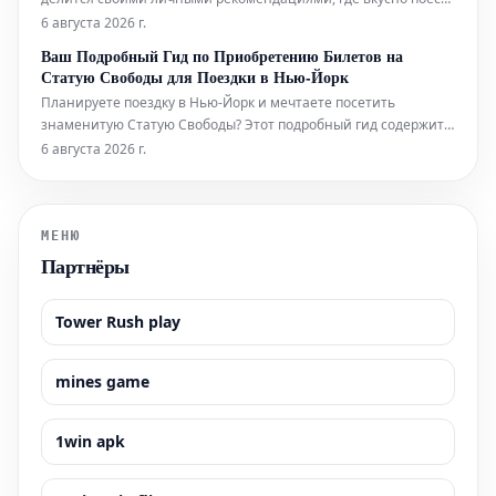
и выпить во время фестиваля в этом году. Он также указывает
6 августа 2026 г.
на лучшие шоу, билеты на которые еще можно
Ваш Подробный Гид по Приобретению Билетов на
забронировать.
Статую Свободы для Поездки в Нью-Йорк
Планируете поездку в Нью-Йорк и мечтаете посетить
знаменитую Статую Свободы? Этот подробный гид содержит
всю необходимую информацию, которая поможет вам легко
6 августа 2026 г.
приобрести билеты и максимально эффективно
подготовиться к визиту к этой всемирно известной
достопримечательности. Узнайте, как забронир
МЕНЮ
Партнёры
Tower Rush play
mines game
1win apk