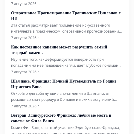
может составить конкуренцию гораздо более сложным
7 августа 2026 г.
аналогам, используемым в биофизических исследованиях.
Оперативное Прогнозирование Тропических Циклонов с
Помимо этого, новый датчик открывает интригующие
ИИ
перспективы для применения в таких
Эта статья рассматривает применение искусственного
интеллекта в практическом, оперативном прогнозировании
тропических циклонов. Технологии ИИ используются для
7 августа 2026 г.
повышения точности и своевременности прогнозов этих
Как постоянное капание может разрушить самый
суровых погодных явлений.
твердый камень
Изучение того, как деформируется поверхность при
попадании на нее падающей капли, дает глубокое понимание
эрозионной мощи воды.
7 августа 2026 г.
Шампань, Франция: Полный Путеводитель по Родине
Игристого Вина
Откройте для себя лучшие впечатления в Шампани: от
роскошных спа-процедур в Domaine и ярких выступлений
живого хип-хопа до уникальных дегустаций на речных судах.
7 августа 2026 г.
Мы также расскажем, где вкусно поесть и комфортно
Ветеран Эдинбургского Фринджа: любимые места и
остановиться в этом легендарном регионе.
советы от Фила Ванга
Комик Фил Ванг, опытный участник Эдинбургского Фринджа,
делится своими личными рекомендациями, где вкусно поесть