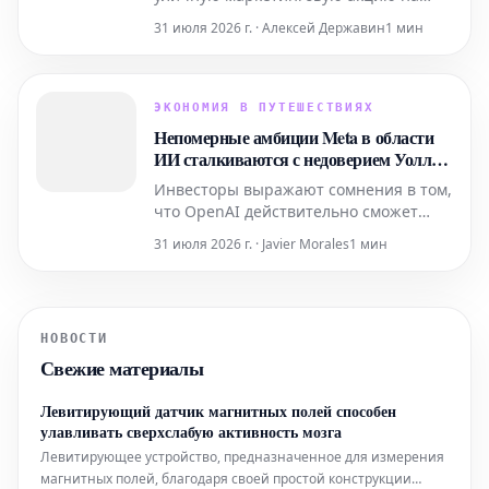
пляже Альмерии, символически
31 июля 2026 г. · Алексей Державин
1 мин
превратив его в «парковку для
полотенец». Цель этой нестандартной
кампании – привлечь внимание к
сервису Telpark по бронированию
ЭКОНОМИЯ В ПУТЕШЕСТВИЯХ
парковочных мест, по-новому
Непомерные амбиции Meta в области
интерпретируя один из самых
ИИ сталкиваются с недоверием Уолл-
узнаваемых лет
стрит
Инвесторы выражают сомнения в том,
что OpenAI действительно сможет
окупить огромные средства, которые
31 июля 2026 г. · Javier Morales
1 мин
компания планирует вложить в
развитие искусственного интеллекта.
НОВОСТИ
Свежие материалы
Левитирующий датчик магнитных полей способен
улавливать сверхслабую активность мозга
Левитирующее устройство, предназначенное для измерения
магнитных полей, благодаря своей простой конструкции