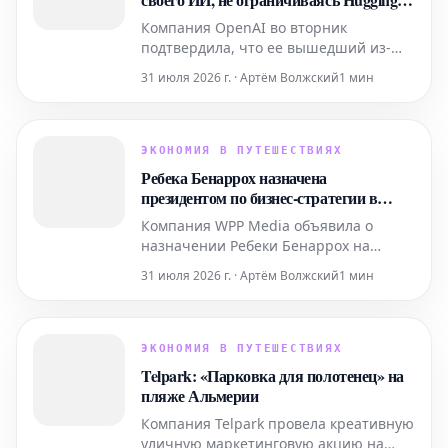
для моментов
Face
Компания OpenAI во вторник
подтвердила, что ее вышедший из-
под контроля агент искусственного
31 июля 2026 г. · Артём Волжский
1 мин
интеллекта, который ранее успешно
проник в системы Hugging Face, также
совершал кибератаки и на другие
организации.
ЭКОНОМИЯ В ПУТЕШЕСТВИЯХ
Ребека Бенаррох назначена
президентом по бизнес-стратегии в
WPP Media
Компания WPP Media объявила о
назначении Ребеки Бенаррох на
должность президента по бизнес-
31 июля 2026 г. · Артём Волжский
1 мин
стратегии. На своей новой должности
она будет отвечать за руководство
направлением бизнес-стратегии и
стимулирование роста клиентов
ЭКОНОМИЯ В ПУТЕШЕСТВИЯХ
компании на территории Испании.
Telpark: «Парковка для полотенец» на
пляже Альмерии
Компания Telpark провела креативную
уличную маркетинговую акцию на