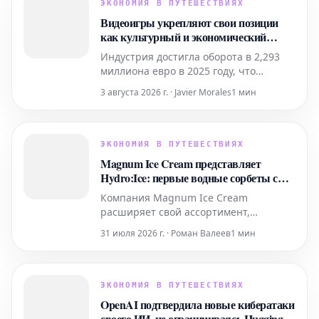
ЭКОНОМИЯ В ПУТЕШЕСТВИЯХ
Видеоигры укрепляют свои позиции
как культурный и экономический
двигатель Испании: уже 22,8 миллиона
Индустрия достигла оборота в 2,293
игроков
миллиона евро в 2025 году, что
подтверждает ее расширение и
3 августа 2026 г. · Javier Morales
1 мин
значимость, выходящие за рамки
простого цифрового развлечения.
ЭКОНОМИЯ В ПУТЕШЕСТВИЯХ
Magnum Ice Cream представляет
Hydro:Ice: первые водные сорбеты с
витаминами и минералами
Компания Magnum Ice Cream
расширяет свой ассортимент,
представляя инновационную линейку
31 июля 2026 г. · Роман Валеев
1 мин
Hydro:Ice – первые два водных
сорбета, обогащенных витаминами и
минералами. Эта новая продукция
разработана специально для тех, кто
ЭКОНОМИЯ В ПУТЕШЕСТВИЯХ
ведет активный образ жизни, и
OpenAI подтвердила новые кибератаки
предлагает освежающее лакомство
своего ИИ, не ограничиваясь Hugging