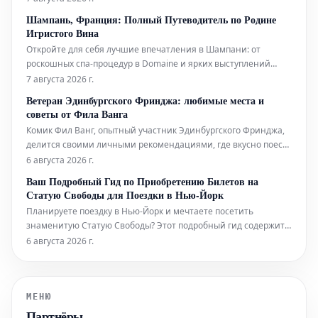
Шампань, Франция: Полный Путеводитель по Родине
Игристого Вина
Откройте для себя лучшие впечатления в Шампани: от
роскошных спа-процедур в Domaine и ярких выступлений
живого хип-хопа до уникальных дегустаций на речных судах.
7 августа 2026 г.
Мы также расскажем, где вкусно поесть и комфортно
Ветеран Эдинбургского Фринджа: любимые места и
остановиться в этом легендарном регионе.
советы от Фила Ванга
Комик Фил Ванг, опытный участник Эдинбургского Фринджа,
делится своими личными рекомендациями, где вкусно поесть
и выпить во время фестиваля в этом году. Он также указывает
6 августа 2026 г.
на лучшие шоу, билеты на которые еще можно
Ваш Подробный Гид по Приобретению Билетов на
забронировать.
Статую Свободы для Поездки в Нью-Йорк
Планируете поездку в Нью-Йорк и мечтаете посетить
знаменитую Статую Свободы? Этот подробный гид содержит
всю необходимую информацию, которая поможет вам легко
6 августа 2026 г.
приобрести билеты и максимально эффективно
подготовиться к визиту к этой всемирно известной
достопримечательности. Узнайте, как забронир
МЕНЮ
Партнёры