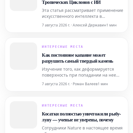
Тропических Циклонов с ИИ
для применения в таких
Эта статья рассматривает применение
искусственного интеллекта в
практическом, оперативном
7 августа 2026 г. · Алексей Державин
1 мин
прогнозировании тропических
циклонов. Технологии ИИ
используются для повышения
точности и своевременности
ИНТЕРЕСНЫЕ МЕСТА
прогнозов этих суровых погодных
Как постоянное капание может
явлений.
разрушить самый твердый камень
Изучение того, как деформируется
поверхность при попадании на нее
падающей капли, дает глубокое
7 августа 2026 г. · Роман Валеев
1 мин
понимание эрозионной мощи воды.
ИНТЕРЕСНЫЕ МЕСТА
Косатки полностью уничтожили рыбу-
луну — ученые не уверены, почему
Сотрудники Nature в настоящее время