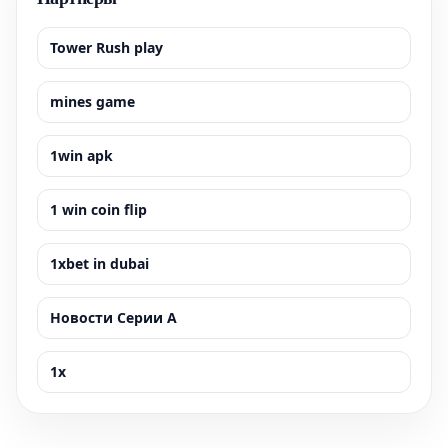
Tower Rush play
mines game
1win apk
1 win coin flip
1xbet in dubai
Новости Серии А
1x