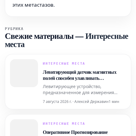
этих метастазов.
РУБРИКА
Свежие материалы
—
Интересные
места
ИНТЕРЕСНЫЕ МЕСТА
Левитирующий датчик магнитных
полей способен улавливать
сверхслабую активность мозга
Левитирующее устройство,
предназначенное для измерения
магнитных полей, благодаря своей
7 августа 2026 г. · Алексей Державин
1 мин
простой конструкции может составить
конкуренцию гораздо более сложным
аналогам, используемым в
биофизических исследованиях.
ИНТЕРЕСНЫЕ МЕСТА
Помимо этого, новый датчик
Оперативное Прогнозирование
открывает интригующие перспективы