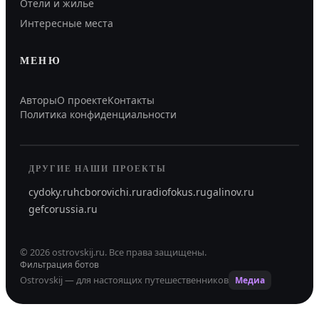
Отели и жильё
Интересные места
МЕНЮ
Авторы
О проекте
Контакты
Политика конфиденциальности
ДРУГИЕ НАШИ ПРОЕКТЫ
cydoky.ru
hcborovichi.ru
radiofokus.ru
galinov.ru
gefcorussia.ru
©
2026
ostrovskij.ru
.
Все права защищены.
Фильтрация ботов
Ostrovskij — для настоящих путешественников
Медиа