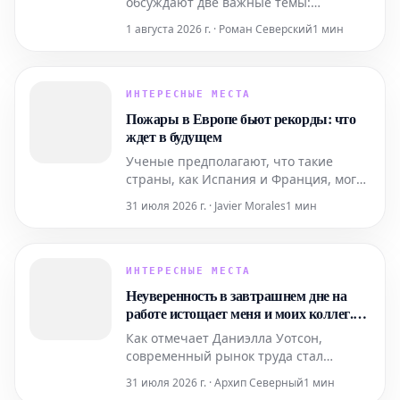
обсуждают две важные темы:
масштабное исследование насекомых
1 августа 2026 г. · Роман Северский
1 мин
в Амазонии и интригующее видео,
запечатлевшее необычное поведение
косаток. На видео видно, как косатки
полностью расчленяют рыбу-луну,
ИНТЕРЕСНЫЕ МЕСТА
цель чего остается неясной для
Пожары в Европе бьют рекорды: что
исследователей.
ждет в будущем
Ученые предполагают, что такие
страны, как Испания и Франция, могут
столкнуться с пожарными режимами,
31 июля 2026 г. · Javier Morales
1 мин
все больше напоминающими
калифорнийские, поскольку
изменение климата способствует
созданию жарких и сухих условий.
ИНТЕРЕСНЫЕ МЕСТА
Неуверенность в завтрашнем дне на
работе истощает меня и моих коллег.
Это наша вина или состояние
Как отмечает Даниэлла Уотсон,
экономики?
современный рынок труда стал
крайне сложным для навигации, и
31 июля 2026 г. · Архип Северный
1 мин
даже выдающихся академических