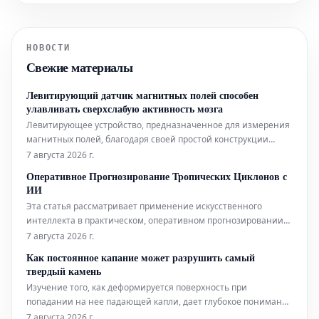
достижений, кажется, уже
недостаточно для успешной карьеры.
Это заставляет многих молодых
НОВОСТИ
специалистов, включая ее саму,
Свежие материалы
задумываться: является ли причиной
карьерной
Левитирующий датчик магнитных полей способен
улавливать сверхслабую активность мозга
Левитирующее устройство, предназначенное для измерения
магнитных полей, благодаря своей простой конструкции
может составить конкуренцию гораздо более сложным
7 августа 2026 г.
аналогам, используемым в биофизических исследованиях.
Оперативное Прогнозирование Тропических Циклонов с
Помимо этого, новый датчик открывает интригующие
ИИ
перспективы для применения в таких
Эта статья рассматривает применение искусственного
интеллекта в практическом, оперативном прогнозировании
тропических циклонов. Технологии ИИ используются для
7 августа 2026 г.
повышения точности и своевременности прогнозов этих
Как постоянное капание может разрушить самый
суровых погодных явлений.
твердый камень
Изучение того, как деформируется поверхность при
попадании на нее падающей капли, дает глубокое понимание
эрозионной мощи воды.
7 августа 2026 г.