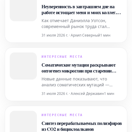
Неуверенность в завтрашнем дне на
работе истощает меня и моих коллег.
Это наша вина или состояние
Как отмечает Даниэлла Уотсон,
экономики?
современный рынок труда стал
крайне сложным для навигации, и
31 июля 2026 г. · Архип Северный
1 мин
даже выдающихся академических
достижений, кажется, уже
недостаточно для успешной карьеры.
Это заставляет многих молодых
ИНТЕРЕСНЫЕ МЕСТА
специалистов, включая ее саму,
Соматические мутации раскрывают
задумываться: является ли причиной
онтогенез микроглии при старении
карьерной
человека
Новые данные показывают, что
анализ соматических мутаций —
генетических изменений,
31 июля 2026 г. · Алексей Державин
1 мин
возникающих в клетках тела на
протяжении жизни — позволяет
глубже понять онтогенез, то есть
происхождение и развитие,
ИНТЕРЕСНЫЕ МЕСТА
микроглии. Микроглия является
Синтез перерабатываемых полиэфиров
важными иммунными клетками
из CO2 и бициклоалканов
центральной нервной системы.