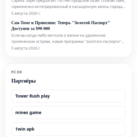
Capella Taipei предлагает гостям городской оазис спокойствия,
гармонично интегрированный в насыщенную жизнь города.
Это место, где безмятежность идеально сочетается с
5 августа 2026 г.
динамичным ритмом Тайбэя, создавая уникальное убежище
Сан-Томе и Принсипи: Теперь "Золотой Паспорт"
в самом сердце событий.
Доступен за $90 000
Если вы когда-либо мечтали о жизни на удаленном
тропическом острове, новая программа "золотого паспорта"
Сан-Томе и Принсипи может стать вашим пропуском к этой
5 августа 2026 г.
мечте.
МЕНЮ
Партнёры
Tower Rush play
mines game
1win apk