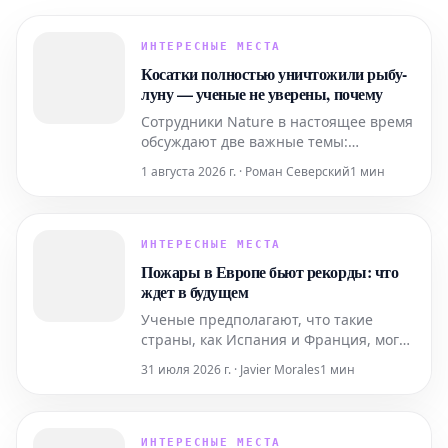
ИНТЕРЕСНЫЕ МЕСТА
Косатки полностью уничтожили рыбу-
луну — ученые не уверены, почему
Сотрудники Nature в настоящее время
обсуждают две важные темы:
масштабное исследование насекомых
1 августа 2026 г. · Роман Северский
1 мин
в Амазонии и интригующее видео,
запечатлевшее необычное поведение
косаток. На видео видно, как косатки
полностью расчленяют рыбу-луну,
ИНТЕРЕСНЫЕ МЕСТА
цель чего остается неясной для
Пожары в Европе бьют рекорды: что
исследователей.
ждет в будущем
Ученые предполагают, что такие
страны, как Испания и Франция, могут
столкнуться с пожарными режимами,
31 июля 2026 г. · Javier Morales
1 мин
все больше напоминающими
калифорнийские, поскольку
изменение климата способствует
созданию жарких и сухих условий.
ИНТЕРЕСНЫЕ МЕСТА