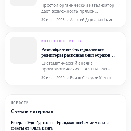
Простой органический катализатор
дает возможность прямой
попеременной сополимеризации
30 июля 2026 г. · Алексей Державин
1 мин
углекислого газа (CO2) с
бициклоалканами. В результате этого
процесса удается получить
высокоэффективные полиэфиры,
ИНТЕРЕСНЫЕ МЕСТА
которые могут быть избирательно
Разнообразные бактериальные
деполимеризованы и повторно
рецепторы распознавания образов
использованы в рамках замкнутого
обнаруживают основной протеом фагов
Систематический анализ
прокариотических STAND NTPаз –
семейств белков, родственных
30 июля 2026 г. · Роман Северский
1 мин
иммунным рецепторам,
обнаруженным у животных и
растений – выявил множество
разнообразных противовирусных
НОВОСТИ
сенсоров. Эти сенсоры способны
Свежие материалы
обнаруживать большинство основных
структурных и репликативных белков,
принад
Ветеран Эдинбургского Фринджа: любимые места и
советы от Фила Ванга