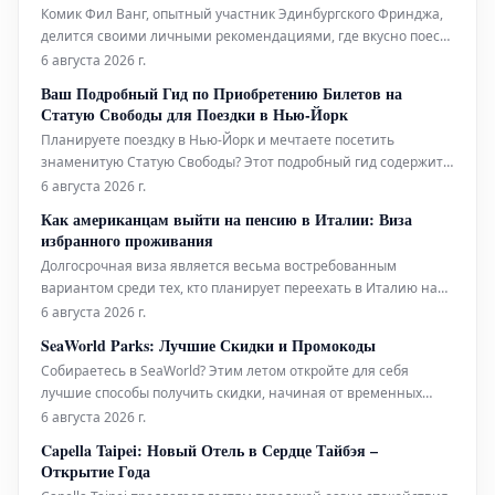
Комик Фил Ванг, опытный участник Эдинбургского Фринджа,
делится своими личными рекомендациями, где вкусно поесть
и выпить во время фестиваля в этом году. Он также указывает
6 августа 2026 г.
на лучшие шоу, билеты на которые еще можно
Ваш Подробный Гид по Приобретению Билетов на
забронировать.
Статую Свободы для Поездки в Нью-Йорк
Планируете поездку в Нью-Йорк и мечтаете посетить
знаменитую Статую Свободы? Этот подробный гид содержит
всю необходимую информацию, которая поможет вам легко
6 августа 2026 г.
приобрести билеты и максимально эффективно
Как американцам выйти на пенсию в Италии: Виза
подготовиться к визиту к этой всемирно известной
избранного проживания
достопримечательности. Узнайте, как забронир
Долгосрочная виза является весьма востребованным
вариантом среди тех, кто планирует переехать в Италию на
постоянное жительство. Ниже представлена ключевая
6 августа 2026 г.
информация, которую следует знать.
SeaWorld Parks: Лучшие Скидки и Промокоды
Собираетесь в SeaWorld? Этим летом откройте для себя
лучшие способы получить скидки, начиная от временных
специальных предложений и заканчивая круглогодичным
6 августа 2026 г.
бесплатным входом для учителей и военнослужащих.
Capella Taipei: Новый Отель в Сердце Тайбэя –
Открытие Года