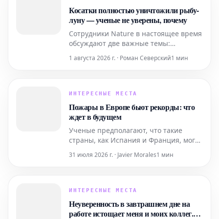
Косатки полностью уничтожили рыбу-
луну — ученые не уверены, почему
Сотрудники Nature в настоящее время
обсуждают две важные темы:
масштабное исследование насекомых
1 августа 2026 г. · Роман Северский
1 мин
в Амазонии и интригующее видео,
запечатлевшее необычное поведение
косаток. На видео видно, как косатки
полностью расчленяют рыбу-луну,
ИНТЕРЕСНЫЕ МЕСТА
цель чего остается неясной для
Пожары в Европе бьют рекорды: что
исследователей.
ждет в будущем
Ученые предполагают, что такие
страны, как Испания и Франция, могут
столкнуться с пожарными режимами,
31 июля 2026 г. · Javier Morales
1 мин
все больше напоминающими
калифорнийские, поскольку
изменение климата способствует
созданию жарких и сухих условий.
ИНТЕРЕСНЫЕ МЕСТА
Неуверенность в завтрашнем дне на
работе истощает меня и моих коллег.