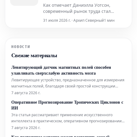
Это наша вина или состояние
Как отмечает Даниэлла Уотсон,
экономики?
современный рынок труда стал
крайне сложным для навигации, и
31 июля 2026 г. · Архип Северный
1 мин
даже выдающихся академических
достижений, кажется, уже
недостаточно для успешной карьеры.
Это заставляет многих молодых
НОВОСТИ
специалистов, включая ее саму,
Свежие материалы
задумываться: является ли причиной
карьерной
Левитирующий датчик магнитных полей способен
улавливать сверхслабую активность мозга
Левитирующее устройство, предназначенное для измерения
магнитных полей, благодаря своей простой конструкции
может составить конкуренцию гораздо более сложным
7 августа 2026 г.
аналогам, используемым в биофизических исследованиях.
Оперативное Прогнозирование Тропических Циклонов с
Помимо этого, новый датчик открывает интригующие
ИИ
перспективы для применения в таких
Эта статья рассматривает применение искусственного
интеллекта в практическом, оперативном прогнозировании
тропических циклонов. Технологии ИИ используются для
7 августа 2026 г.
повышения точности и своевременности прогнозов этих
Как постоянное капание может разрушить самый