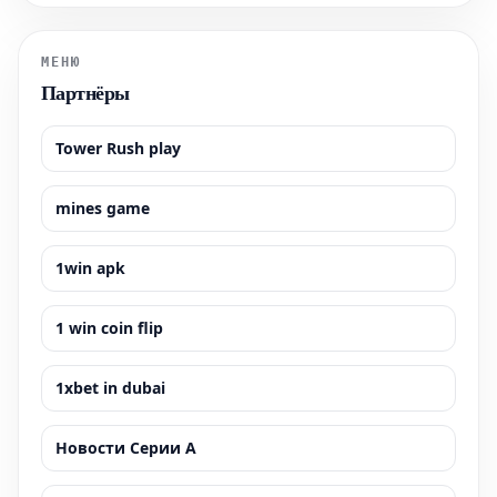
подготовиться к визиту к этой всемирно известной
достопримечательности. Узнайте, как забронир
МЕНЮ
Партнёры
Tower Rush play
mines game
1win apk
1 win coin flip
1xbet in dubai
Новости Серии А