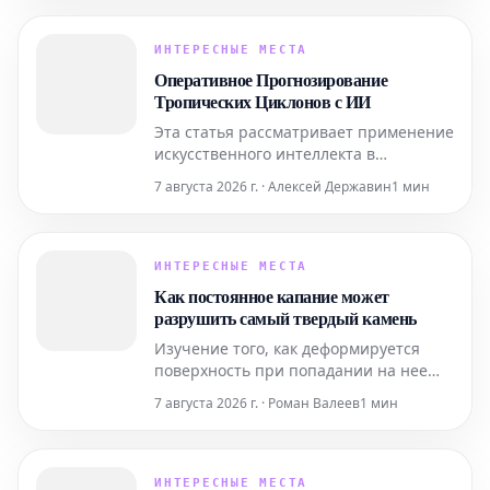
конкуренцию гораздо более сложным
аналогам, используемым в
биофизических исследованиях.
ИНТЕРЕСНЫЕ МЕСТА
Помимо этого, новый датчик
Оперативное Прогнозирование
открывает интригующие перспективы
Тропических Циклонов с ИИ
для применения в таких
Эта статья рассматривает применение
искусственного интеллекта в
практическом, оперативном
7 августа 2026 г. · Алексей Державин
1 мин
прогнозировании тропических
циклонов. Технологии ИИ
используются для повышения
точности и своевременности
ИНТЕРЕСНЫЕ МЕСТА
прогнозов этих суровых погодных
Как постоянное капание может
явлений.
разрушить самый твердый камень
Изучение того, как деформируется
поверхность при попадании на нее
падающей капли, дает глубокое
7 августа 2026 г. · Роман Валеев
1 мин
понимание эрозионной мощи воды.
ИНТЕРЕСНЫЕ МЕСТА