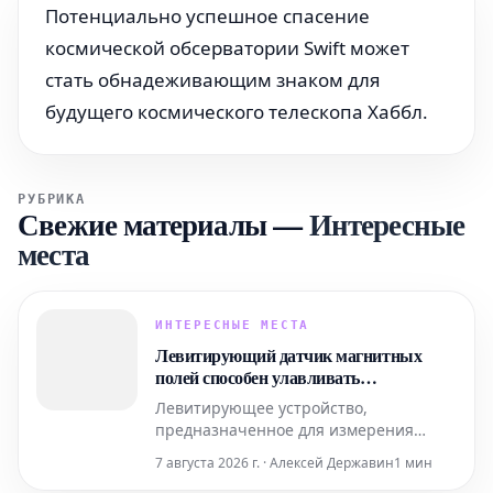
Потенциально успешное спасение
космической обсерватории Swift может
стать обнадеживающим знаком для
будущего космического телескопа Хаббл.
РУБРИКА
Свежие материалы
—
Интересные
места
ИНТЕРЕСНЫЕ МЕСТА
Левитирующий датчик магнитных
полей способен улавливать
сверхслабую активность мозга
Левитирующее устройство,
предназначенное для измерения
магнитных полей, благодаря своей
7 августа 2026 г. · Алексей Державин
1 мин
простой конструкции может составить