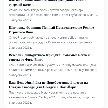
суровых погодных явлений.
твердый камень
Изучение того, как деформируется поверхность при
попадании на нее падающей капли, дает глубокое понимание
эрозионной мощи воды.
7 августа 2026 г.
Шампань, Франция: Полный Путеводитель по Родине
Игристого Вина
Откройте для себя лучшие впечатления в Шампани: от
роскошных спа-процедур в Domaine и ярких выступлений
живого хип-хопа до уникальных дегустаций на речных судах.
7 августа 2026 г.
Мы также расскажем, где вкусно поесть и комфортно
Ветеран Эдинбургского Фринджа: любимые места и
остановиться в этом легендарном регионе.
советы от Фила Ванга
Комик Фил Ванг, опытный участник Эдинбургского Фринджа,
делится своими личными рекомендациями, где вкусно поесть
и выпить во время фестиваля в этом году. Он также указывает
6 августа 2026 г.
на лучшие шоу, билеты на которые еще можно
Ваш Подробный Гид по Приобретению Билетов на
забронировать.
Статую Свободы для Поездки в Нью-Йорк
Планируете поездку в Нью-Йорк и мечтаете посетить
знаменитую Статую Свободы? Этот подробный гид содержит
всю необходимую информацию, которая поможет вам легко
6 августа 2026 г.
приобрести билеты и максимально эффективно